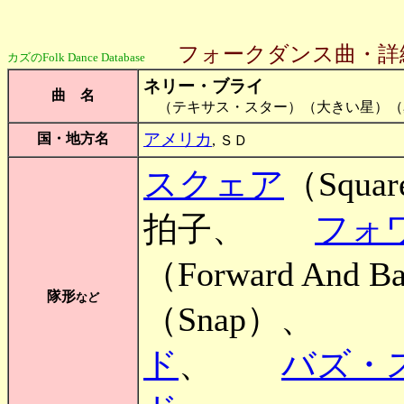
フォークダンス曲・詳
カズのFolk Dance Database
ネリー・ブライ
曲 名
（テキサス・スター）（大きい星）（
アメリカ
国・地方名
, ＳＤ
スクェア
（Squa
拍子、
フォ
（Forward A
隊形
など
（Snap
ド
、
バズ・