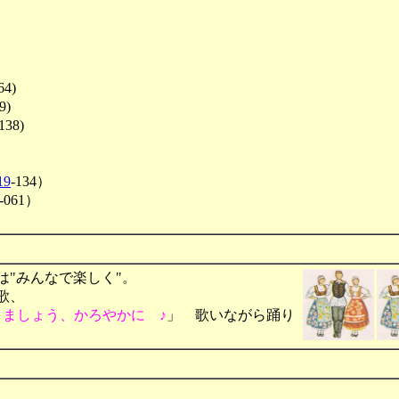
64)
9)
138)
19
-134）
-061）
で、邦名は"みんなで楽しく"。
歌、
りましょう、かろやかに ♪
」 歌いながら踊り