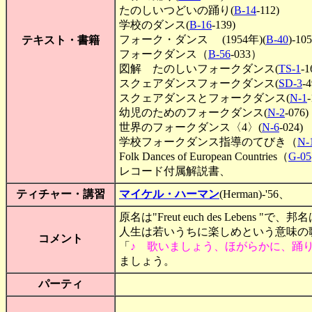
たのしいつどいの踊り(
B-14
-112)
学校のダンス(
B-16
-139)
フォーク・ダンス (1954年)(
B-40
)-105
テキスト・書籍
フォークダンス（
B-56
-033）
図解 たのしいフォークダンス(
TS-1
-1
スクェアダンスフォークダンス(
SD-3
-4
スクェアダンスとフォークダンス(
N-1
-
幼児のためのフォークダンス(
N-2
-076)
世界のフォークダンス〈4〉(
N-6
-024)
学校フォークダンス指導のてびき（
N-
Folk Dances of European Countries（
G-05
レコード付属解説書、
ティチャー・講習
マイケル・ハーマン
(Herman)-'56、
原名は"Freut euch des Lebens "
人生は若いうちに楽しめという意味の
コメント
「
♪ 歌いましょう、ほがらかに、踊
ましょう。
パーティ