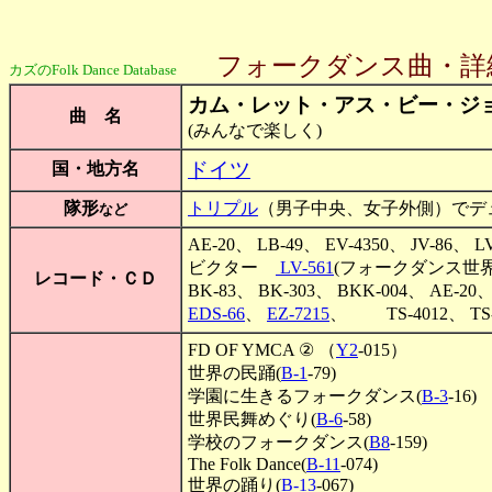
フォークダンス曲・詳
カズのFolk Dance Database
カム・レット・アス・ビー・ジ
曲 名
(みんなで楽しく)
ドイツ
国・地方名
隊形
トリプル
（男子中央、女子外側）でデュ
など
AE-20、 LB-49、 EV-4350、 JV-86、 
ビクター
LV-561
(フォークダンス世
レコード・ＣＤ
BK-83、 BK-303、 BKK-004、 AE
EDS-66
、
EZ-7215
、 TS-4012、 TS-4
FD OF YMCA ② （
Y2
-015）
世界の民踊(
B-1
-79)
学園に生きるフォークダンス(
B-3
-16)
世界民舞めぐり(
B-6
-58)
学校のフォークダンス(
B8
-159)
The Folk Dance(
B-11
-074)
世界の踊り(
B-13
-067)