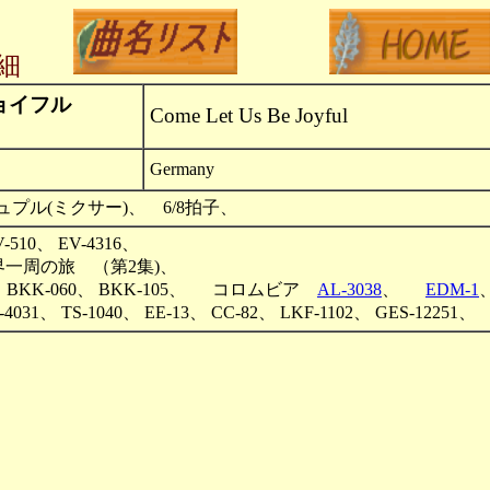
細
ョイフル
Come Let Us Be Joyful
Germany
プル(ミクサー)、 6/8拍子、
LV-510、 EV-4316、
界一周の旅 （第2集)、
-20、 BKK-060、 BKK-105、 コロムビア
AL-3038
、
EDM-1
031、 TS-1040、 EE-13、 CC-82、 LKF-1102、 GES-12251、