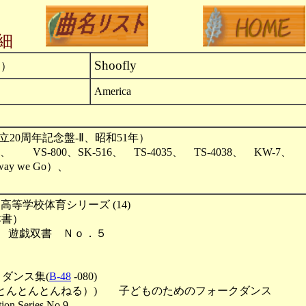
細
Shoofly
）
America
立20周年記念盤-Ⅱ、昭和51年）
67、 VS-800、SK-516、 TS-4035、 TS-4038、 KW-
 Away we Go）、
・高等学校体育シリーズ (14)
本書）
） 遊戯双書 Ｎｏ．５
ダンス集(
B-48
-080)
 （とんとんとんねる）) 子どものためのフォークダンス
n Series No.9