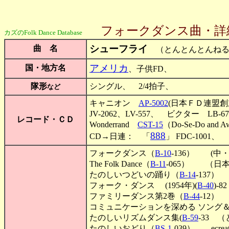
フォークダンス曲・詳
カズのFolk Dance Database
シューフライ
曲 名
（とんとんとんねる
アメリカ
国・地方名
、子供FD、
隊形
シングル、 2/4拍子、
など
キャニオン
AP-5002
(日本ＦＤ連盟創
JV-2062、LV-557、 ビクター LB-
レコード・ＣＤ
Wonderrand
CST-15
（Do-Se-Do and
888
CD→日連： 「
」 FDC-1001、
フォークダンス（
B-10
-136） (中
The Folk Dance（
B-11
-065） （日
たのしいつどいの踊り（
B-14
-137
フォーク・ダンス (1954年)(
B-40
)-82
ファミリーダンス第2巻（
B-44
-12）
コミュニケーションを深める ソング＆
たのしいリズムダンス集(
B-59
-33
たのしいおどり（
BS-1
-039） ecreatio