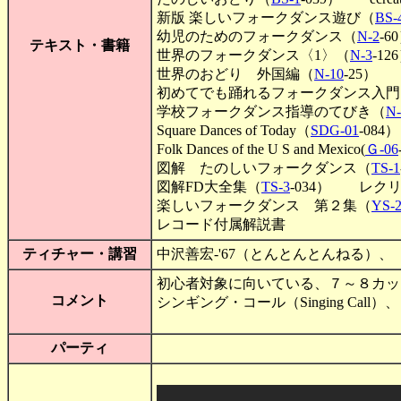
新版 楽しいフォークダンス遊び（
BS-
幼児のためのフォークダンス（
N-2
-6
テキスト・書籍
世界のフォークダンス〈1〉（
N-3
-1
世界のおどり 外国編（
N-10
-25）
初めてでも踊れるフォークダンス入門
学校フォークダンス指導のてびき（
N-
Square Dances of Today（
SDG-01
-084）
Folk Dances of the U S and Mexico(
Ｇ-06
図解 たのしいフォークダンス（
TS-1
図解FD大全集（
TS-3
-034） レク
楽しいフォークダンス 第２集（
YS-
レコード付属解説書
ティチャー・講習
中沢善宏-'67（とんとんとんねる）、
初心者対象に向いている、７～８カッ
コメント
シンギング・コール（Singing Call）、
パーティ