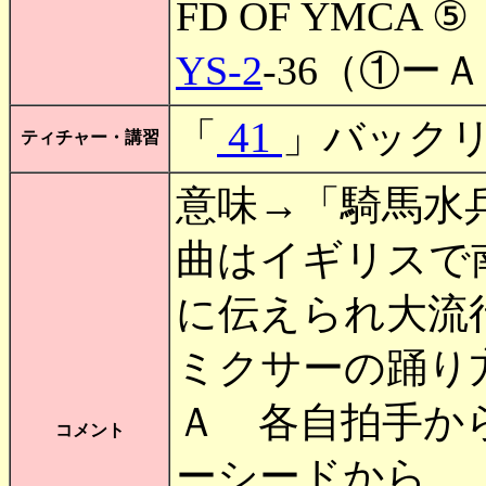
FD OF YMCA ⑤
YS-2
-36（①ー
41
「
」バックリー
ティチャー・講習
意味→「騎馬水
曲はイギリスで
に伝えられ大流
ミクサーの踊り
Ａ 各自拍手か
コメント
ーシードから