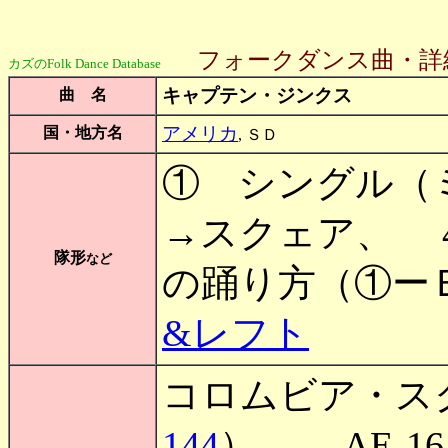
フォークダンス曲・詳
カズのFolk Dance Database
キャプテン・ジンクス
曲 名
アメリカ
国・地方名
, ＳＤ
① シングル（ミ
→スクェア、 
隊形
など
の踊り方（①ー
&レフト
コロムビア・ス
144
）、 AE-16、