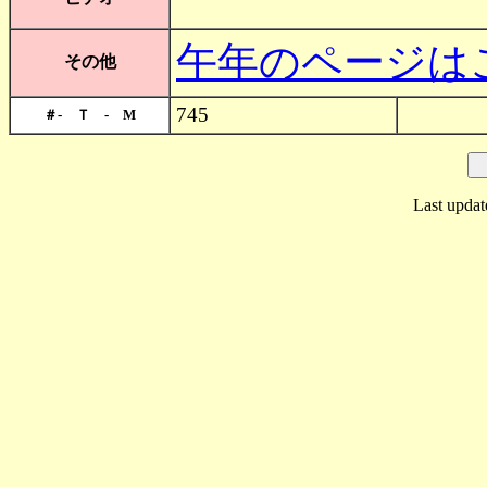
午年のページは
その他
745
＃- Ｔ - M
Last updat