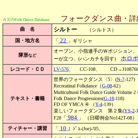
フォークダンス曲・詳
カズのFolk Dance Database
シルトー
曲 名
（シルトス）
22
国・地方名
「
」ギリシャ
オープン、小指連手のＷポジション、 7/8
隊形
など
ホロ
ーが立つ、(ハンカチを回す)
レコード・ＣＤ
LV-576
、 CC-108、 CD→J1087603(Re
世界のフォークダンス〈5〉(
N-7
-12
Recreatinal Folkdance（
G-08
-62）
Multicultural Folk Dance Guide Volume
テキスト・書籍
Folk Dance Progressions(
G-18
-118)
FD OF YMCA ④ （
Y-4
-139）
楽しいフォークダンス 第２集(
YS-2
-
984
F28「
」 （日曜例会No142T-08
10
ティチャー・講習
「
」ｼﾞｮ-(Joe)-'05、