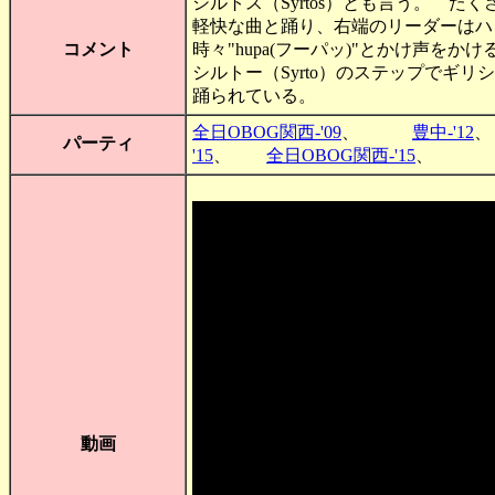
シルトス（Syrtos）とも言う。 
軽快な曲と踊り、右端のリーダーはハ
コメント
時々"hupa(フーパッ)"とかけ声をかけ
シルトー（Syrto）のステップでギ
踊られている。
全日OBOG関西-'09
、
豊中-'12
パーティ
'15
、
全日OBOG関西-'15
、
動画