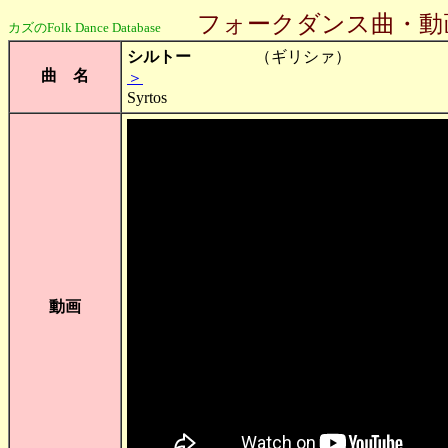
フォークダンス曲・動画（
カズのFolk Dance Database
シルトー
（ギリシ
曲 名
＞
Syrtos
動画