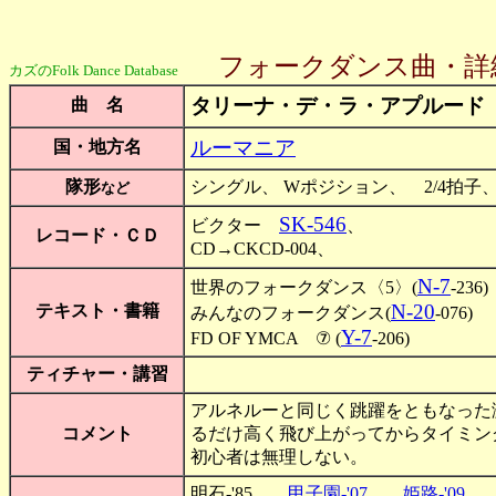
フォークダンス曲・詳
カズのFolk Dance Database
タリーナ・デ・ラ・アプルード
曲 名
ルーマニア
国・地方名
隊形
シングル、 Wポジション、 2/4拍子
など
SK-546
ビクター
、
レコード・ＣＤ
CD→CKCD-004、
N-7
世界のフォークダンス〈5〉(
-23
N-20
テキスト・書籍
みんなのフォークダンス(
-076)
Y-7
FD OF YMCA ⑦ (
-206)
ティチャー・講習
アルネルーと同じく跳躍をともなった
コメント
るだけ高く飛び上がってからタイミン
初心者は無理しない。
明石-'85、
甲子園-'07
、
姫路-'09