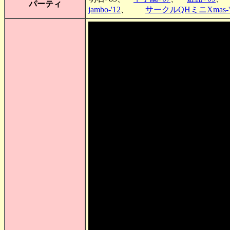
パーティ
jambo-'12
、
サークルQHミニXmas-'