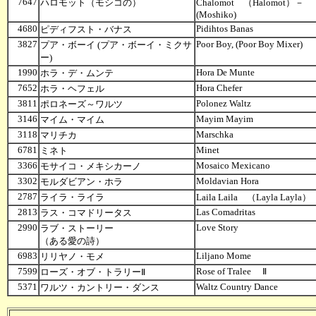
7647
ハロモット（モシコの）
Chalomot （Halomot）－
(Moshiko)
4680
Pidihtos Banas
ピディフスト・バナス
3827
Poor Boy, (Poor Boy Mixer)
プア・ボーイ (プア・ボーイ・ミクサ
ー)
1990
Hora De Munte
ホラ・デ・ムンテ
7652
Hora Chefer
ホラ・ヘフェル
3811
Polonez Waltz
ポロネーズ～ワルツ
3146
Mayim Mayim
マイム・マイム
3118
Marschka
マリチカ
6781
Minet
ミネト
3366
Mosaico Mexicano
モサイコ・メキシカーノ
3302
Moldavian Hora
モルダビアン・ホラ
2787
ライラ・ライラ
Laila Laila （Layla Layla）
2813
Las Comadritas
ラス・コマドリータス
2990
Love Story
ラブ・ストーリー
（ある愛の詩）
6983
Liljano Mome
リリヤノ・モメ
7599
Rose of Tralee Ⅱ
ローズ・オブ・トラリーⅡ
5371
Waltz Country Dance
ワルツ・カントリー・ダンス