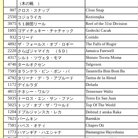
（木の靴 ）
907
Closs Snap
クロス・スナップ
2550
Koziorajka
コジョライカ
3975
Reel of the 51st Division
５１師団リール
1695
Godecki Cacak
ゴディチュキー・チャチャック
932
Corrido
コリード
4892
The Falls of Rogie
ザ・フォールス・オブ・ロギー
2220
Jamaica Farewell
さらばジャマイカ （ＳＤ）
4317
Shiruto Tsveta Moma
シルト・ツヴェタ・モマ
4746
Talgoxen
タールオクセン
7595
Tarantella Bim Bom Ba
タランテラ・ビン・ボン・バ
4792
Tarina de la Abrud
タリーナ・デ・ラ・アプルード
1172
Dirlada
デイルラダ
4815
Tennessee Waltz
テネシー・ワルツ
5035
Toros En San Juan
トーロス・エン・サン・ファン
5025
Top Of The World
トップ・オブ・ザ・ワールド
1204
ドブルジャンスカ・レカ
Dobrudｚanska Raka
7621
Barmkin
バームキン
7581
Chapes Oti
ハペス・オティ
1773
Hamangina Hayeshana
ハマンギナ・ハエシャナ