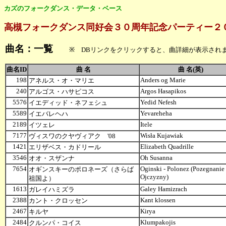
カズのフォークダンス・データ・ベース
高槻フォークダンス同好会３０周年記念パーティー２
曲名：一覧
※ DBリンクをクリックすると、曲詳細が表示され
曲名ID
曲 名
曲 名(英)
198
Anders og Marie
アネルス・オ・マリエ
240
Argos Hasapikos
アルゴス・ハサピコス
5576
Yedid Nefesh
イエディッド・ネフェシュ
5589
Yevareheha
イエバレヘハ
2189
Itele
イツェレ
7177
Wisła Kujawiak
ヴィスワのクヤヴィアク '08
1421
Elizabeth Quadrille
エリザベス・カドリール
3546
Oh Susanna
オオ・スザンナ
7654
Oginski - Polonez (Pozegnanie
オギンスキーのポロネーズ（さらば
Ojczyzny)
祖国よ）
1613
Galey Hamizrach
ガレイハミズラ
2388
Kant klossen
カント・クロッセン
2467
Kirya
キルヤ
2484
Klumpakojis
クルンパ・コイス