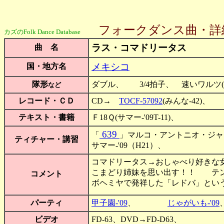
フォークダンス曲・詳
カズのFolk Dance Database
ラス・コマドリータス
曲 名
メキシコ
国・地方名
隊形
ダブル、 3/4拍子、 速いワルツ(Wa
など
レコード・ＣＤ
CD→
TOCF-57092
(みんな-42)、
テキスト・書籍
Ｆ18Ｑ(サマー-'09T-11)、
639
「
」マルコ・アントニオ・ジャネス・セビー
ティチャー・講習
サマー-'09（H21）、
コマドリータス→おしゃべり好きな
こまどり姉妹を思い出す！！ テン
コメント
ボヘミヤで発祥した「レドバ」とい
パーティ
甲子園-'09
、
じゃがいも-'09
ビデオ
FD-63、DVD→FD-D63、