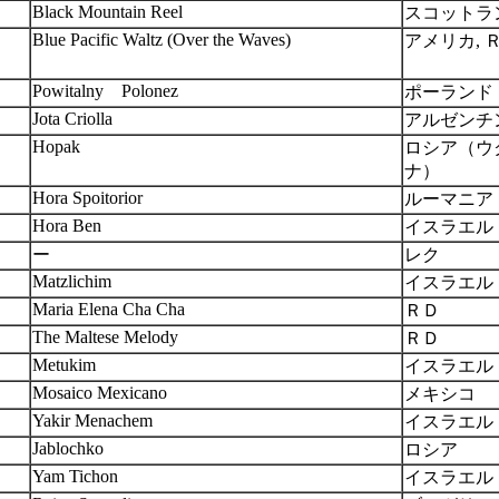
Black Mountain Reel
スコットラ
Blue Pacific Waltz (Over the Waves)
アメリカ, 
Powitalny Polonez
ポーランド
Jota Criolla
アルゼンチ
Hopak
ロシア（ウ
ナ）
Hora Spoitorior
ルーマニア
Hora Ben
イスラエル
ー
レク
Matzlichim
イスラエル
Maria Elena Cha Cha
ＲＤ
The Maltese Melody
ＲＤ
Metukim
イスラエル
Mosaico Mexicano
メキシコ
Yakir Menachem
イスラエル
Jablochko
ロシア
Yam Tichon
イスラエル