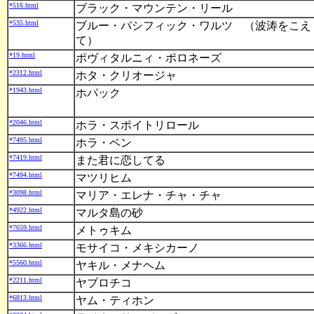
*516.html
ブラック・マウンテン・リール
*535.html
ブルー・パシフィック・ワルツ （波涛をこえ
て）
*19.html
ポヴィタルニィ・ポロネーズ
*2312.html
ホタ・クリオージャ
*1943.html
ホパック
*2046.html
ホラ・スポイトリロール
*7495.html
ホラ・ベン
*7419.html
また君に恋してる
*7494.html
マツリヒム
*3098.html
マリア・エレナ・チャ・チャ
*4922.html
マルタ島の砂
*7659.html
メトゥキム
*3366.html
モサイコ・メキシカーノ
*5560.html
ヤキル・メナヘム
*2211.html
ヤブロチコ
*6813.html
ヤム・ティホン