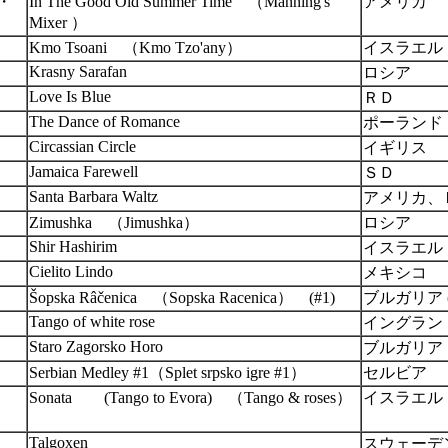
・
In The Good Old Summer Time （Manning's
アメリカ
Mixer ）
Kmo Tsoani （Kmo Tzo'any）
イスラエル
Krasny Sarafan
ロシア
Love Is Blue
ＲＤ
The Dance of Romance
ポーランド
Circassian Circle
イギリス
Jamaica Farewell
ＳＤ
Santa Barbara Waltz
アメリカ、
Zimushka （Jimushka）
ロシア
Shir Hashirim
イスラエル
Cielito Lindo
メキシコ
Šopska Râčenica （Sopska Racenica） (#1)
ブルガリア 
Tango of white rose
イングラン
Staro Zagorsko Horo
ブルガリア
Serbian Medley #1（Splet srpsko igre #1）
セルビア
Sonata (Tango to Evora) （Tango & roses）
イスラエル
Talgoxen
スウェーデ