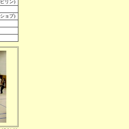
ピリン)
ショプ)