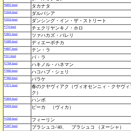
*6891.html
タカナタ
*1044.html
ダルバシア
*1016.html
ダンシング・イン・ザ・ストリート
*774.html
チェクリヤンキノ・ホロ
*2801.html
ツァハカズ・バレリ
*1089.html
ディエーボチカ
*4807.html
テン・ラ
*311.html
バ・ラ
*1784.html
ハキノル・ハネマン
*7660.html
ハコハブ・シェリ
*7460.html
バラケ
*7671.html
春のクヤヴィアク（ヴィオセンニィ・クヤヴィ
ク）
*1804.html
ハンボ
*6494.html
ビーカ （ヴィカ）
*1508.html
フィーリン
*5307.html
ブラシュコ-'40、 ブラシュコ （ヌーシャ）