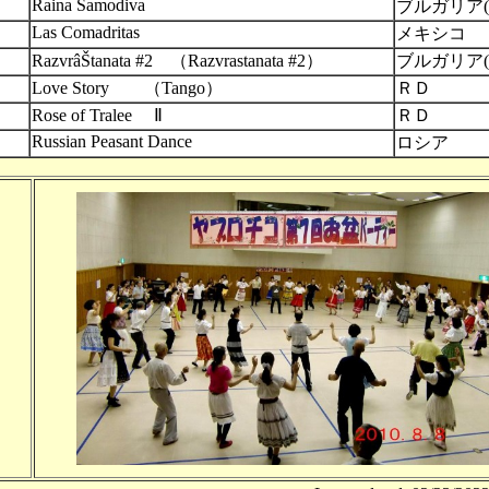
Raina Samodiva
ブルガリア(
Las Comadritas
メキシコ
RazvrâŠtanata #2 （Razvrastanata #2）
ブルガリア(
Love Story （Tango）
ＲＤ
Rose of Tralee Ⅱ
ＲＤ
Russian Peasant Dance
ロシア