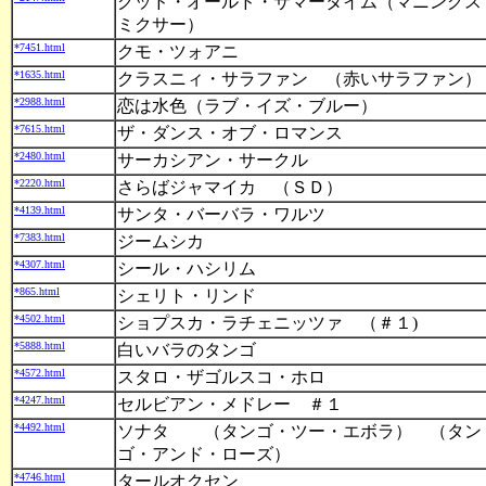
グッド・オールド・サマータイム（マニングス
ミクサー）
*7451.html
クモ・ツォアニ
*1635.html
クラスニィ・サラファン （赤いサラファン）
*2988.html
恋は水色（ラブ・イズ・ブルー）
*7615.html
ザ・ダンス・オブ・ロマンス
*2480.html
サーカシアン・サークル
*2220.html
さらばジャマイカ （ＳＤ）
*4139.html
サンタ・バーバラ・ワルツ
*7383.html
ジームシカ
*4307.html
シール・ハシリム
*865.html
シェリト・リンド
*4502.html
ショプスカ・ラチェニッツァ （＃１)
*5888.html
白いバラのタンゴ
*4572.html
スタロ・ザゴルスコ・ホロ
*4247.html
セルビアン・メドレー ＃１
*4492.html
ソナタ （タンゴ・ツー・エボラ） （タン
ゴ・アンド・ローズ）
*4746.html
タールオクセン