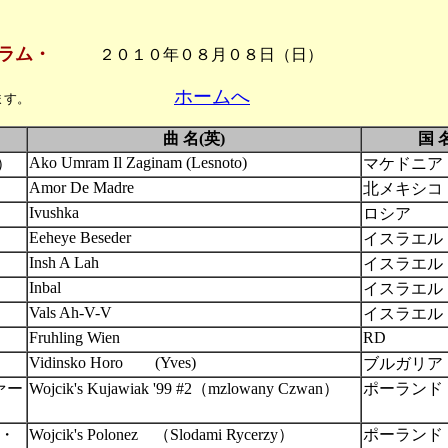
ラム・
２０１０年０８月０８日（日）
ホームへ
ます。
曲 名(英)
国 
Ako Umram Il Zaginam (Lesnoto)
）
マケドニア
Amor De Madre
北メキシコ
Ivushka
ロシア
Eeheye Beseder
イスラエル
Insh A Lah
イスラエル
Inbal
イスラエル
Vals Ah-V-V
イスラエル
Fruhling Wien
RD
Vidinsko Horo (Yves)
ブルガリア
ァー
Wojcik's Kujawiak '99 #2（mzlowany Czwan）
ポーランド
・
Wojcik's Polonez （Slodami Rycerzy）
ポーランド