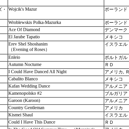
Wojcik's Mazur
ズ・
ポーランド
Wroblewskis Polka-Mazurka
ポーランド
Ace Of Diamond
デンマーク
El Jarabe Tapatio
メキシコ
Erev Shel Shoshanim
イスラエル
（Evening of Roses）
Enleio
ポルトガル
Autumn Nocturne
ＲＤ
I Could Have Danced All Night
アメリカ, 
Cabalito Blanco
メキシコ
Kafan Wedding Dance
アルメニア
Kamenopolsko #2
ブルガリア
Garoon (Karoon)
アルメニア
Country Gentleman
アメリカ
Kismei Shaul
イスラエル
Could I Have This Dance
ＲＤ