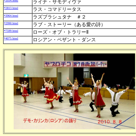
*3934.html
ライナ・サモディヴァ
*2813.html
ラス・コマドリータス
*3964.html
ラズブラシュタナ ＃２
*2990.html
ラブ・ストーリー（ある愛の詩）
*7599.html
ローズ・オブ・トラリーⅡ
*4075.html
ロシアン・ペザント・ダンス