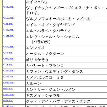
ルイツェシ」
*5499.html
ヴォイチックのマズール '89 ＃３「ナ・ボク・
ドロギ」
*5550.html
ヴルブレフスキーのポルカ・マズルカ
*523.html
エイス・オブ・ダイヤモンド
*1402.html
エル・ハラベ・タパテイオ
*1441.html
エレヴ・シェル・ショシャニム
（バラの夜）
*7670.html
エンレイオ
*279.html
オータム・ノクターン
*2092.html
踊りあかそう
*714.html
カバリート・ブランコ
*2354.html
カファン・ウエディング・ダンス
*2379.html
カメノポルスコ ＃２
*1624.html
ガルーン
*941.html
カントリー・ジェントルメン
*2470.html
キスメィ・シャウル
*939.html
クッド・アイ・ハブ・ディス・ダンス
*2147.html