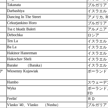
Takanata
ブルガリア
Darbashiya
イスラエル
Dancing In The Street
アメリカ, 
Cekurjankino Horo
ブルガリア
Tsaｃhkadz Baleri
アルメニア
Debochka
ロシア
Ten La
イスラエル
Ba La
イスラエル
Hakinor Haneeman
イスラエル
Hakochav Sheli
イスラエル
Barake （Baraka）
イスラエル
Wiosenny Kujawiak
ア
ポーランド
Hambo
スウェーデ
Wyka
ポーランド
FD
Feelin'
ＲＤ
Vlasko '40、Vlasko （Nusha）
ブルガリア