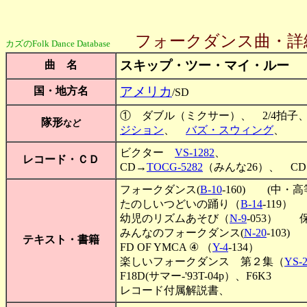
フォークダンス曲・詳
カズのFolk Dance Database
スキップ・ツー・マイ・ルー
曲 名
アメリカ
国・地方名
/SD
① ダブル（ミクサー）、 2/4拍子、 プ
隊形
など
ジション
、
バズ・スウィング
、 
ビクター
VS-1282
、
レコード・ＣＤ
CD→
TOCG-5282
（みんな26）、 CD→
フォークダンス(
B-10
-160) (中・高
たのしいつどいの踊り（
B-14
-119
幼児のリズムあそび（
N-9
-053） 
みんなのフォークダンス(
N-20
-103)
テキスト・書籍
FD OF YMCA ④ （
Y-4
-134）
楽しいフォークダンス 第２集（
YS-
F18D(サマー-'93T-04p）、F6K3
レコード付属解説書、