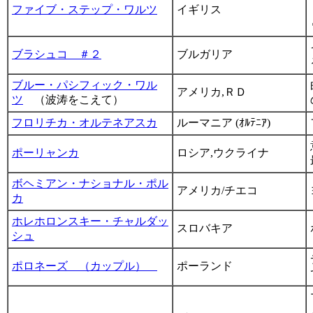
ファイブ・ステップ・ワルツ
イギリス
ブラシュコ ＃２
ブルガリア
ブルー・パシフィック・ワル
アメリカ,ＲＤ
ツ
（波涛をこえて）
フロリチカ・オルテネアスカ
ルーマニア (ｵﾙﾃﾆｱ)
ポーリャンカ
ロシア,ウクライナ
ボヘミアン・ナショナル・ポル
アメリカ/チエコ
カ
ホレホロンスキー・チャルダッ
スロバキア
シュ
ポロネーズ （カップル）
ポーランド