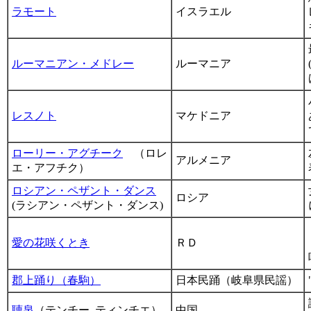
ラモート
イスラエル
ルーマニアン・メドレー
ルーマニア
レスノト
マケドニア
ローリー・アグチーク
（ロレ
アルメニア
エ・アフチク）
ロシアン・ペザント・ダンス
ロシア
(ラシアン・ペザント・ダンス)
愛の花咲くとき
ＲＤ
郡上踊り（春駒）
日本民踊（岐阜県民謡）
聴泉
（テンチー, ティンチエ）
中国