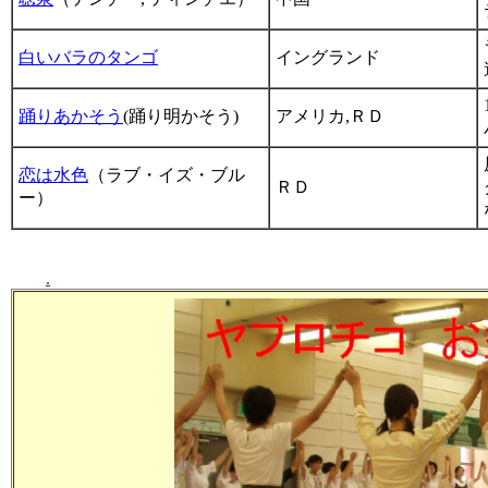
白いバラのタンゴ
イングランド
踊りあかそう
(踊り明かそう)
アメリカ,ＲＤ
恋は水色
（ラブ・イズ・ブル
ＲＤ
ー）
.