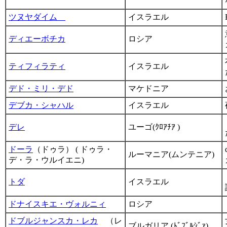
ツヌヤダイム
イスラエル
ディエーボチカ
ロシア
ティフィラティ
イスラエル
デド・ミリ・デド
マケドニア
デブカ・シャハル
イスラエル
デレ
ユーゴ(ｸﾛｱﾁｱ )
ドーラ
（ドゥラ） ( ドゥラ・
ルーマニア(ムンテニア)
デ・ラ・ウルイエニ)
トダ
イスラエル
ドナイスキエ・ヴォルニィ
ロシア
ドブルジャンスカ・レカ
（レ
ブルガリア (ﾄﾞﾌﾞﾙｼﾞｧ)