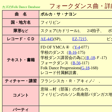
フォークダンス曲・詳
カズのFolk Dance Database
曲 名
ポルカ・サ・ナヨン
国・地方名
フィリピン
隊形
スクェア(カドリール)、 2/4拍子、 ポルカ
など
レコード・ＣＤ
AE-445
(SP)、
EZ-7215
、 ビク
FD OF YMCA ④ （
Y-4
-077）
学校のダンス（
B-16
-175)
学校ダンス講習会の為に(
Ｂ-18
-Ｆ-17)
テキスト・書籍
フォークダンス（
B-56
-117）
Folk Dance Progressions(
G-18
-168)
レコード付属解説書、
ティチャー・講習
フランシスカ・Ｒ・アキィノ-' 、
意味→村（部落）のポルカ、
フィリピンのルソン島南部バダンガス
コメント
パーティ