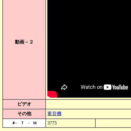
動画－２
ビデオ
その他
蓄音機
3775
＃- Ｔ - M