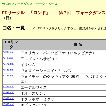
カズのフォークダンス・データ・ベース
FDサークル 「ロンド」 第７回 フォークダンス
（日）
曲名：一覧
※ DBリンクをクリックすると、曲詳細が表示され
DBリン
曲 名
ク
*5237.html
アメリカン・バルソビアナ（バルソビアナ）
*240.html
アルゴス・ハサピコス
*2172.html
イリシム
*5542.html
ヴォズドゥシェニイ･ヴァルス
*7385.html
ヴォイチックのクヤヴィアク '89 #1 「ウポミネ
エ」
*1357.html
エーデルワイス
*3546.html
オオ・スザンナ
*3563.html
オクラホマ・ミクサー
*3593.html
オピンクッツァ