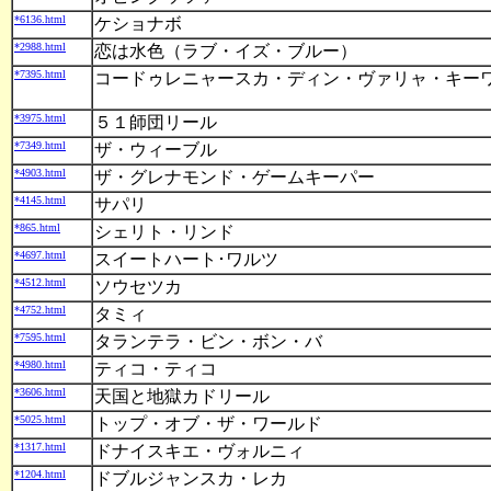
*6136.html
ケショナボ
*2988.html
恋は水色（ラブ・イズ・ブルー）
*7395.html
コードゥレニャースカ・ディン・ヴァリャ・キー
*3975.html
５１師団リール
*7349.html
ザ・ウィーブル
*4903.html
ザ・グレナモンド・ゲームキーパー
*4145.html
サパリ
*865.html
シェリト・リンド
*4697.html
スイートハート･ワルツ
*4512.html
ソウセツカ
*4752.html
タミィ
*7595.html
タランテラ・ビン・ボン・バ
*4980.html
ティコ・ティコ
*3606.html
天国と地獄カドリール
*5025.html
トップ・オブ・ザ・ワールド
*1317.html
ドナイスキエ・ヴォルニィ
*1204.html
ドブルジャンスカ・レカ