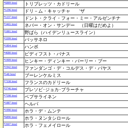
*6889.html
トリブレッツ・カドリール
*1296.html
ドリ－ム・キャッチャ 'ザ
*1237.html
ドント・クライ・フォー・ミー・アルゼンチナ
*3465.html
ネバー・オン・サンデー （日曜はだめよ）
*1881.html
野ばら（ハイデンリュースライン）
*3399.html
バッサネロ
*1804.html
ハンボ
*4680.html
ピディフスト・バナス
*1909.html
ヒンキー・ディンキー・パーリー・ブー
*1942.html
ファンダンゴ・デ・コルデス・デ・パヤス
*548.html
ブーレンケルミス
*7338.html
フランスのカドリール
*3746.html
プレソビ･ジョカ･ブラーチャ
*7598.html
ベプサライネン
*1887.html
ヘルパ
*1990.html
ホラ・デ・ムンテ
*6890.html
ホラ・ヌンタシロール
*2007.html
ホラ・フェメイロール