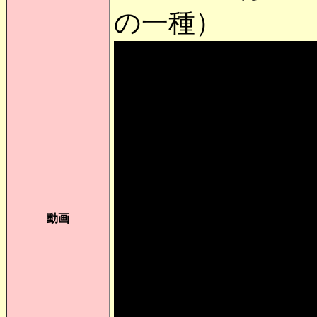
の一種）
動画