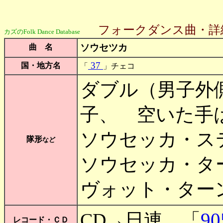
フォークダンス曲・詳
カズのFolk Dance Database
ソウセツカ
曲 名
37
国・地方名
「
」チェコ
ダブル（男子外側
子、 空いた手
ソウセッカ・ステッ
隊形
など
ソウセッカ・ターン（
ヴォット・ターン（P
90
CD→日連 「
レコード・ＣＤ