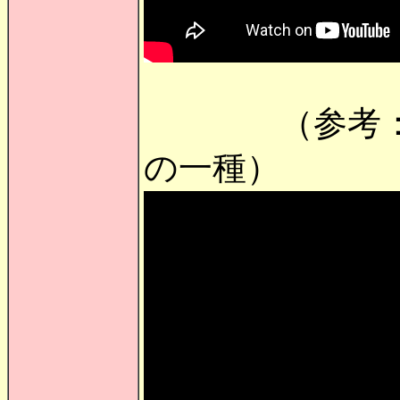
（参考： ソウセ
の一種）