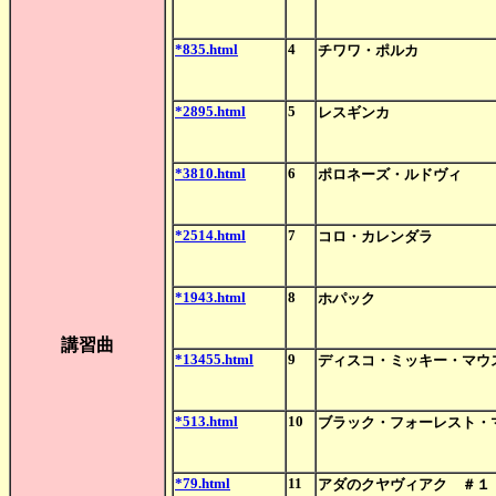
*835.html
4
チワワ・ポルカ
*2895.html
5
レスギンカ
*3810.html
6
ポロネーズ・ルドヴィ
*2514.html
7
コロ・カレンダラ
*1943.html
8
ホパック
講習曲
*13455.html
9
ディスコ・ミッキー・マウ
*513.html
10
ブラック・フォーレスト・
*79.html
11
アダのクヤヴィアク ＃１