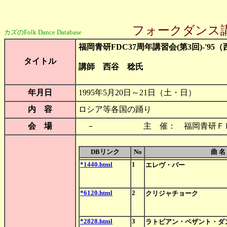
フォークダンス
カズのFolk Dance Database
福岡青研FDC37周年講習会(第3回)-'95（西谷
タイトル
講師 西谷 稔氏
年月日
1995年5月20日～21日（土・日）
内 容
ロシア等各国の踊り
会 場
－ 主 催： 福岡青研Ｆ
DBリンク
No
曲 名
*1440.html
1
エレヴ・バー
*6120.html
2
クリジャチョーク
*2828.html
3
ラトビアン・ペザント・ダ