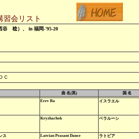
講習会リスト
 稔）、 in 福岡-'95-20
ＤＣ
曲 名(英)
国 名
Erev Ba
イスラエル
Kryzhachok
ベラルーシ
Latvian Peasant Dance
ンス
ラトビア