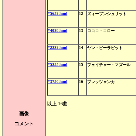
*5652.html
12
ズィーブンシュリット
*4029.html
13
ロココ・コロー
*2232.html
14
ヤン・ピーラビット
*5255.html
15
フェイチャー・マズール
*3750.html
16
プレッツャンカ
以上 16曲
画像
コメント