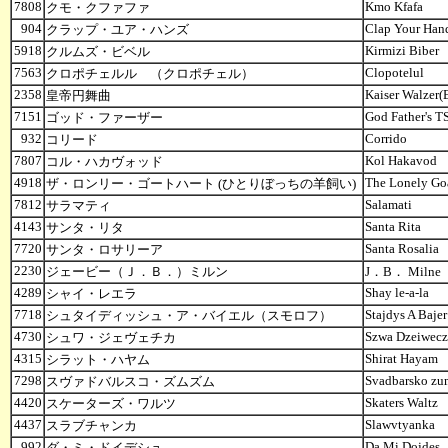
7808
Kmo Kfafa
クモ・クファファ
904
Clap Your Han
クラップ・ユア・ハンズ
5918
Kirmizi Biber
クルムズ・ビベル
7563
Clopotelul
クロポチェルル （クロポチェル）
2358
Kaiser Walzer(
皇帝円舞曲
7151
God Father's T
ゴッド・ファーザー
932
Corrido
コリード
7807
Kol Hakavod
コル・ハカヴォッド
4918
The Lonely Go
ザ・ロンリー・ゴートハート (ひとりぼっちの羊飼い)
7812
Salamati
サラマティ
4143
Santa Rita
サンタ・リタ
7720
Santa Rosalia
サンタ・ロサリーア
2230
ジェービー（Ｊ．Ｂ．）ミルン
J．B． Milne
4289
Shay le-a-la
シャイ・レエラ
7718
Stajdys A Baje
シュタイディッシュ・ア・バイエル（スモロフ）
4730
Szwa Dzeiwe
シュワ・ジェヴェチカ
4315
Shirat Haya
シラット・ハヤム
7298
Svadbarsko z
スヴァドバルスコ・ズムズム
4420
Skaters Waltz
スケーターズ・ワルツ
4437
Slawvtyanka
スラブチャンカ
992
Da Mi Dojdes
ダ・ミ・ドイデシュ