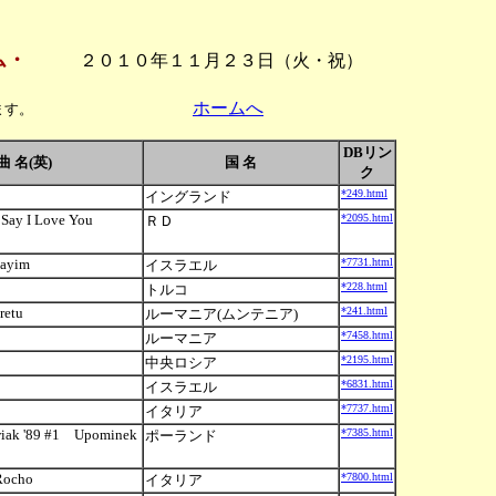
ム・
２０１０年１１月２３日（火・祝）
ホームへ
ます。
DBリン
曲 名(英)
国 名
ク
*249.html
イングランド
o Say I Love You
*2095.html
ＲＤ
ayim
*7731.html
イスラエル
*228.html
トルコ
eretu
*241.html
ルーマニア(ムンテニア)
*7458.html
ルーマニア
*2195.html
中央ロシア
*6831.html
イスラエル
*7737.html
イタリア
wiak '89 #1 Upominek
*7385.html
ポーランド
 Rocho
*7800.html
イタリア