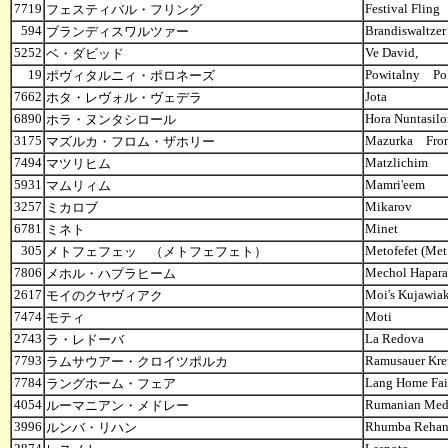
7719
Festival Fling
フェスティバル・フリング
594
Brandiswaltzer
ブランディスワルツァー
5252
Ve David,
ベ・ダビッド
19
Powitalny Po
ポヴィタルニィ・ポロネーズ
7662
Jota
ホタ・レヴォル・ヴェデラ
6890
Hora Nuntasilo
ホラ・ヌンタシロール
3175
Mazurka From
マズルカ・フロム・ザホリー
7494
Matzlichim
マツリヒム
5931
Mamri'eem
マムリィム
3257
Mikarov
ミカロブ
6781
Minet
ミネト
305
Metofefet (Met 
メトフェフェッ （メトフェフェト）
7806
Mechol Hapar
メホル・ハプラヒーム
2617
Moi's Kujawia
モイのクヤヴィアク
7474
Moti
モティ
2743
La Redova
ラ・レドーバ
7793
Ramusauer Kre
ラムサウアー・クロイツポルカ
7784
Lang Home Fai
ラングホーム・フェア
4054
Rumanian Med
ルーマニアン・メドレー
3996
Rhumba Reh
ルンバ・リハン