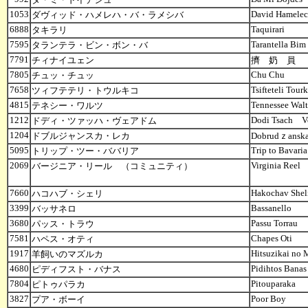
1053
David Hamelec
ダヴィッド・ハメレハ・バ・ラメシバ
6888
Taquirari
タキラリ
7595
Tarantella Bi
タランテラ・ビン・ボン・バ
7791
チィナイユェン
擠 奶 員
7805
Chu Chu
チュッ・チュッ
7658
Tsifteteli Tour
ツィフテテリ・トウルキコ
4815
Tennessee Wal
テネシー・ワルツ
1212
Dodi Tsach 
ドディ・ツァッハ・ヴェアドム
1204
ドブルジャンスカ・レカ
Dobrudｚanska
5095
Trip to Bavaria
トリップ・ツー・ババリア
2069
Virginia Reel
バージニア・リール （コミュニティ）
7660
Hakochav Shel
ハコハブ・シェリ
3399
Bassanello
バッサネロ
3680
Passu Torrau
パッス・トラウ
7581
Chapes Oti
ハペス・オティ
1917
Hitsuzikai n
羊飼いのマズルカ
4680
Pidihtos Banas
ピディフスト・バナス
7804
Pitouparaka
ピトゥパラカ
3827
Poor Boy
プア・ボーイ