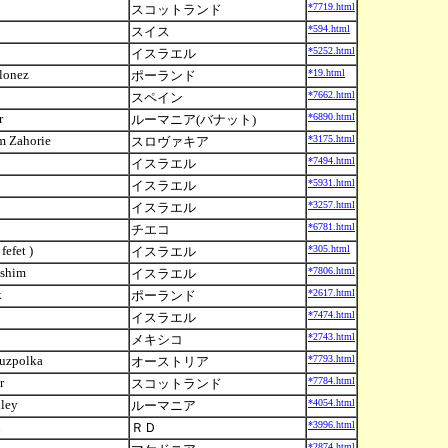
*7719.html
スコットランド
*594.html
スイス
*5252.html
イスラエル
lonez
*19.html
ポーランド
*7662.html
スペイン
r
*6890.html
ルーマニア(バナット)
 Zahorie
*3175.html
スロヴァキア
*7494.html
イスラエル
*5931.html
イスラエル
*3257.html
イスラエル
*6781.html
チエコ
fefet )
*305.html
イスラエル
ashim
*7806.html
イスラエル
k
*2617.html
ポーランド
*7474.html
イスラエル
*2743.html
メキシコ
uzpolka
*7793.html
オーストリア
r
*7784.html
スコットランド
ley
*4054.html
ルーマニア
an
*3996.html
ＲＤ
*2874.html