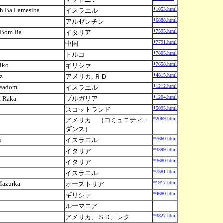
h Ba Lamesiba
*1053.html
イスラエル
*6888.html
アルゼンチン
m Bom Ba
*7595.html
イタリア
*7791.html
中国
*7805.html
トルコ
kiko
*7658.html
ギリシァ
tz
*4815.html
アメリカ, ＲＤ
Veadom
*1212.html
イスラエル
*1204.html
 Raka
ブルガリア
*5095.html
スコットランド
*2069.html
アメリカ （コミュニティ・
ダンス）
i
*7660.html
イスラエル
*3399.html
イタリア
*3680.html
イタリア
*7581.html
イスラエル
o Mazurka
*1917.html
オーストリア
*4680.html
ギリシァ
ルーマニア
*3827.html
アメリカ、ＳＤ、レク