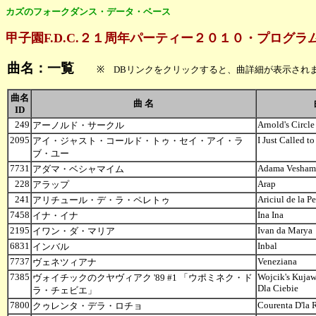
カズのフォークダンス・データ・ベース
甲子園F.D.C.２１周年パーティー２０１０・プログラ
曲名：一覧
※ DBリンクをクリックすると、曲詳細が表示され
曲名
曲 名
ID
249
Arnold's Circle
アーノルド・サークル
2095
I Just Called t
アイ・ジャスト・コールド・トゥ・セイ・アイ・ラ
ブ・ユー
7731
Adama Vesham
アダマ・ベシャマイム
228
Arap
アラップ
241
Ariciul de la P
アリチュール・デ・ラ・ペレトゥ
7458
Ina Ina
イナ・イナ
2195
Ivan da Marya
イワン・ダ・マリア
6831
Inbal
インバル
7737
Veneziana
ヴェネツィアナ
7385
Wojcik's Kuja
ヴォイチックのクヤヴィアク '89 #1 「ウポミネク・ド
Dla Ciebie
ラ・チェビエ」
7800
Courenta D'la
クゥレンタ・デラ・ロチョ