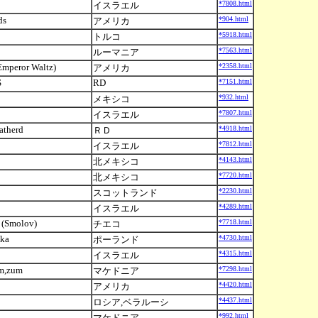
*7808.html
イスラエル
ds
*904.html
アメリカ
*5918.html
トルコ
*7563.html
ルーマニア
Emperor Waltz)
*2358.html
アメリカ
S
RD
*7151.html
*932.html
メキシコ
*7807.html
イスラエル
atherd
*4918.html
ＲＤ
*7812.html
イスラエル
*4143.html
北メキシコ
*7720.html
北メキシコ
*2230.html
スコットランド
*4289.html
イスラエル
r (Smolov)
*7718.html
チエコ
czka
*4730.html
ポーランド
m
*4315.html
イスラエル
um,zum
*7298.html
マケドニア
*4420.html
アメリカ
*4437.html
ロシア,ベラルーシ
*992.html
マケドニア