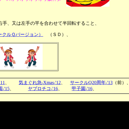
右手、又は左手の平を合わせて半回転すること、
ークルＱバージョン）
（ＳＤ）、
11
、
気まぐれ急-Xmas-'12
、
サークルQ20周年-'13
（前
-'15
、
ヤブロチコ-'16
、
甲子園-'16
、