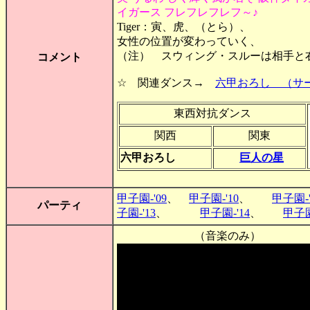
イガース フレフレフレフ～♪
Tiger：寅、虎、（とら）、
女性の位置が変わっていく、
（注） スウィング・スルーは相手と
コメント
☆ 関連ダンス→
六甲おろし （サ
東西対抗ダンス
関西
関東
六甲おろし
巨人の星
甲子園-'09
、
甲子園-'10
、
甲子園-'
パーティ
子園-'13
、
甲子園-'14
、
甲子園
（音楽のみ）