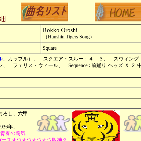
細
Rokko Oroshi
（Hanshin Tigers Song）
Square
ル
、カップル）、 スクエア・スルー：４，３、 スウィング
ェリス・ウィール、 Sequence : 前踊り-ヘッズ Ｘ ２-
おろし、六甲
36年、
 青春の覇気
イガースオウオウオウオウ阪神タ