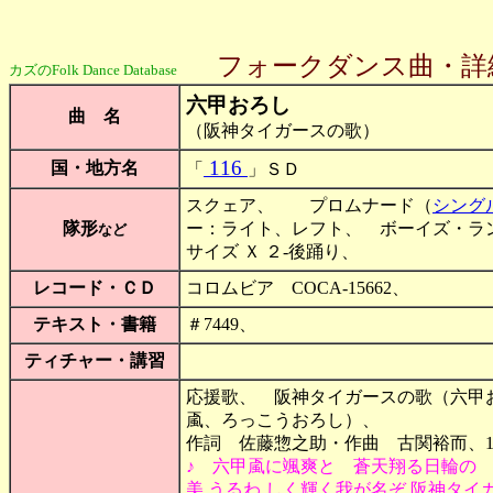
フォークダンス曲・詳
カズのFolk Dance Database
六甲おろし
曲 名
（阪神タイガースの歌）
116
国・地方名
「
」ＳＤ
スクェア、 プロムナード（
シング
隊形
ー：ライト、レフト、 ボーイズ・ラン、 フ
など
サイズ Ｘ ２-後踊り、
レコード・ＣＤ
コロムビア COCA-15662、
テキスト・書籍
＃7449、
ティチャー・講習
応援歌、 阪神タイガースの歌（六甲
颪、ろっこうおろし）、
作詞 佐藤惣之助・作曲 古関裕而、19
♪ 六甲颪に颯爽と 蒼天翔る日輪の
美 うるわ しく輝く我が名ぞ 阪神タ