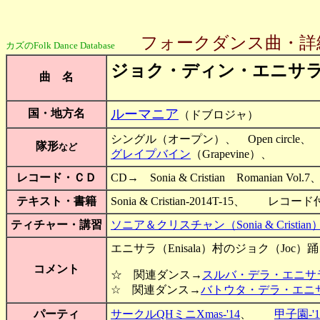
フォークダンス曲・詳
カズのFolk Dance Database
ジョク・ディン・エニサ
曲 名
ルーマニア
国・地方名
（ドブロジャ）
シングル（オープン）、 Open circl
隊形
など
グレイプバイン
（Grapevine）、
レコード・ＣＤ
CD→ Sonia & Cristian Romanian V
テキスト・書籍
Sonia & Cristian-2014T-15、 レ
ティチャー・講習
ソニア＆クリスチャン（Sonia & Cristian）-
エニサラ（Enisala）村のジョク（Joc）
コメント
☆ 関連ダンス→
スルバ・デラ・エニサ
☆ 関連ダンス→
バトウタ・デラ・エニ
パーティ
サークルQHミニXmas-'14
、
甲子園-'1