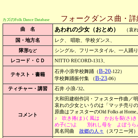
フォークダンス曲・詳
カズのFolk Dance Database
あわれの少女（おとめ）
曲 名
（哀れ
国・地方名
レク、 唱歌、学校ダンス、
隊形
シングル、フリースタイル、一人踊り、
など
レコード・ＣＤ
NITTO RECORD-1313、
B-20
石井小浪学校舞踊（
-122）
テキスト・書籍
B-23
学校舞踊振付集 （
-06）
ティチャー・講習
石井 小浪-'32､
大和田建樹作詞・フォスター作曲／明
哀れの少女というのは「マッチ売りの
原曲はフォスターのOld Folks at Home
コメント
♪ 吹き捲(ま)く風は かおを裂(
め子(ご)よ 別れし母を よぼうら
異名同曲
故郷の人々
（スワニー河