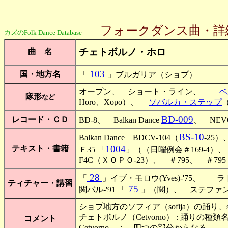
フォークダンス曲・詳
カズのFolk Dance Database
チェトボルノ・ホロ
曲 名
103
国・地方名
「
」ブルガリア（ショプ）
オープン、 ショート・ライン、
ベ
隊形
など
Horo、Xopo）、
ソバルカ・ステップ
（
BD-009
レコード・ＣＤ
BD-8、 Balkan Dance
、 NEV
BS-10
Balkan Dance BDCV-104（
-25）
1004
テキスト・書籍
Ｆ35 「
」（（日曜例会＃169-4）、
F4C（ＸＯＰＯ-23）、 ＃795、 ＃7
28
「
」イブ・モロウ(Yves)-'75、
ティチャー・講習
75
関バル-'91 「
」（関）、 ステファン・ヴァ
ショプ地方のソフィア（sofija）の踊り、s
チェトボルノ（Cetvorno） : 踊りの種類
コメント
Cetvorno ： 四つの部分からなる、