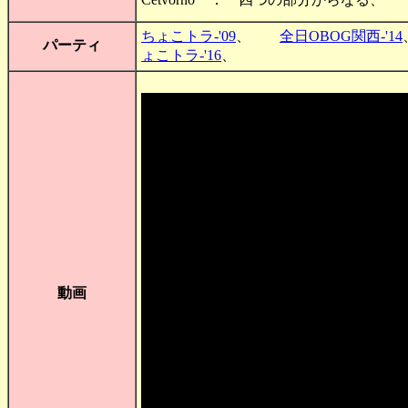
ちょこトラ-'09
、
全日OBOG関西-'14
パーティ
ょこトラ-'16
、
動画