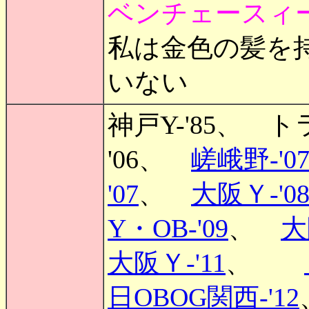
ベンチェースィ
私は金色の髪を
いない
神戸Y-'85、 ト
'06、
嵯峨野-'0
'07
、
大阪Ｙ-'0
Y・OB-'09
、
大
大阪Ｙ-'11
、
日OBOG関西-'12