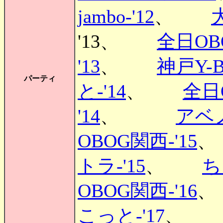
jambo-'12
、
'13、
全日OBO
'13
、
神戸Y-By
パーティ
と-'14
、
全日O
'14
、
アベノ
OBOG関西-'15
トラ-'15
、
ち
OBOG関西-'16
こっと-'17