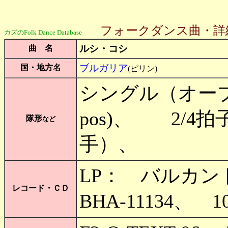
フォークダンス曲・詳
カズのFolk Dance Database
ルシ・コシ
曲 名
ブルガリア
国・地方名
(ピリン)
シングル（オープ
pos)、 2/4
隊形
など
手）、
LP： バルカ
レコード・ＣＤ
BHA-11134、 1