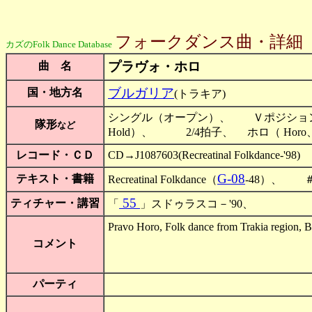
フォークダンス曲・詳細
カズのFolk Dance Database
プラヴォ・ホロ
曲 名
ブルガリア
国・地方名
(トラキア)
シングル（オープン）、 Ｖポジション（
隊形
など
Hold）、 2/4拍子、 ホロ（ Horo、
レコード・ＣＤ
CD→J1087603(Recreatinal Folkdance-'98)
G-08
テキスト・書籍
Recreatinal Folkdance（
-48）、 ＃
55
ティチャー・講習
「
」スドゥラスコ－'90、
Pravo Horo, Folk dance from Trakia regi
コメント
パーティ