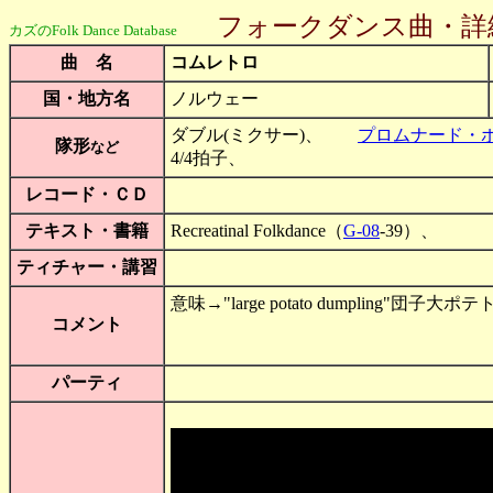
フォークダンス曲・詳
カズのFolk Dance Database
曲 名
コムレトロ
国・地方名
ノルウェー
ダブル(ミクサー)、
プロムナード・
隊形
など
4/4拍子、
レコード・ＣＤ
テキスト・書籍
Recreatinal Folkdance（
G-08
-39）、
ティチャー・講習
意味→"large potato dumpling"団子大ポ
コメント
パーティ