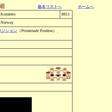
細
曲名リストへ
ホームへ
Komletro
8813
Norway
ポジション
（Promenade Position）、
テト