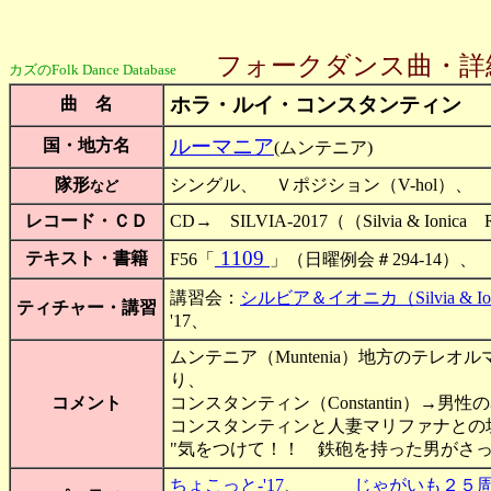
フォークダンス曲・詳
カズのFolk Dance Database
ホラ・ルイ・コンスタンティン
曲 名
ルーマニア
国・地方名
(ムンテニア)
隊形
シングル、 Ｖポジション（V-hol）、 
など
レコード・ＣＤ
CD→ SILVIA-2017（（Silvia & Ionica
1109
テキスト・書籍
F56「
」（日曜例会＃294-14
講習会：
シルビア＆イオニカ（Silvia & Ioni
ティチャー・講習
'17、
ムンテニア（Muntenia）地方のテレオルマン
り、
コメント
コンスタンティン（Constantin）→男性
コンスタンティンと人妻マリファナと
"気をつけて！！ 鉄砲を持った男がさっ
ちょこっと-'17
、
じゃがいも２５周年