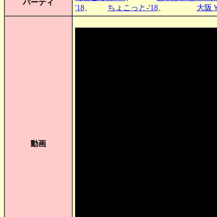
パーティ
'18
、
ちょこっと-'18
、
大阪Ｙ-
動画