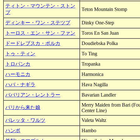
ティトン・マウンテン・ストン
Teton Mountain Stomp
プ
ディンキー・ワン・ステツプ
Dinky One-Step
トーロス・エン・サン・ファン
Toros En San Juan
ドードレブスカ・ポルカ
Doudiebska Polka
トゥ・ティン
To Ting
トロパンカ
Tropanka
ハーモニカ
Harmonica
ハバ・ナギラ
Hava Nagilla
ババリアン・レントラー
Bavarian Landler
Merry Maiden from Bari (Fou
バリから来た娘
Center Line)
バレッタ・ワルツ
Valeta Waltz
ハンボ
Hambo