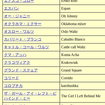
エアスコ・コロー
Ersko kolo
エスパン
Espan
オー・ジャニー
Oh Johnny
オクラホマ・ミクサー
Oklahoma mixer
オスロー・ワルツ
Oslo Waltz
カバリート・ブランコ
Cabalito Blanco
キャトル・コール・ワルツ
Cattle call Waltz
クマ・アッハ
Kuma Acha
クラコヴィアク
Krakowiak
グランド・スクェア
Grand Square
コリード
Corrido
コロブチカ
karobushka
ザ・ガール・アイ・レフト・ビ
The Girl I Left Behind Me
ハインド・ミー