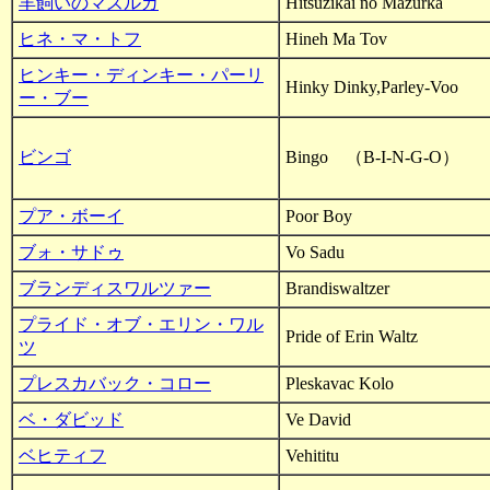
羊飼いのマズルカ
Hitsuzikai no Mazurka
ヒネ・マ・トフ
Hineh Ma Tov
ヒンキー・ディンキー・パーリ
Hinky Dinky,Parley-Voo
ー・ブー
ビンゴ
Bingo （B-I-N-G-O）
プア・ボーイ
Poor Boy
ブォ・サドゥ
Vo Sadu
ブランディスワルツァー
Brandiswaltzer
プライド・オブ・エリン・ワル
Pride of Erin Waltz
ツ
プレスカバック・コロー
Pleskavac Kolo
ベ・ダビッド
Ve David
ベヒティフ
Vehititu