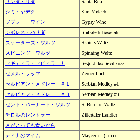
サンタ・リタ
Santa Rita
シミ・ヤデク
Simi Yadech
ジプシー・ワイン
Gypsy Wine
シボレス・バサダ
Shiboleth Basadah
スケーターズ・ワルツ
Skaters Waltz
スピニング・ワルツ
Spinning Waltz
セギディラ・セビィラーナ
Seguidillas Sevillanas
ゼメル・ラッフ
Zemer Lach
セルビアン・メドレー ＃１
Serbian Medley #1
セルビアン・メドレー ＃３
Serbian Medley #3
セント・バーナード・ワルツ
St.Bernard Waltz
チロルのレントラー
Zillertaler Landler
月がとっても青いから
ー
ティナのマイム
Mayeem (Tina)