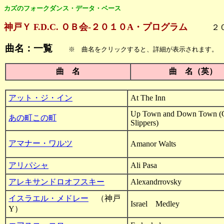
カズのフォークダンス・データ・ベース
神戸Ｙ F.D.C. ＯＢ会-２０１０A・プログラム
２０１
曲名：一覧
※ 曲名をクリックすると、詳細が表示されます。
曲 名
曲 名（英）
アット・ジ・イン
At The Inn
Up Town and Down Town (
あの町この町
Slippers)
アマナー・ワルツ
Amanor Walts
アリパシャ
Ali Pasa
アレキサンドロオフスキー
Alexandrrovsky
イスラエル・メドレー
（神戸
Israel Medley
Y）