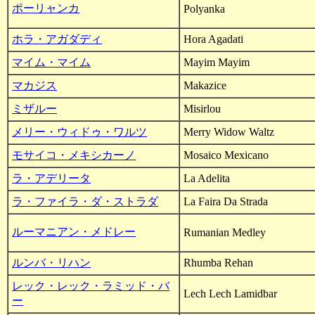
ポーリャンカ
Polyanka
ホラ・アガダディ
Hora Agadati
マイム・マイム
Mayim Mayim
マカジス
Makazice
ミザルー
Misirlou
メリー・ウィドゥ・ワルツ
Merry Widow Waltz
モサイコ・メキシカーノ
Mosaico Mexicano
ラ・アデリータ
La Adelita
ラ・ファイラ・ダ・ストラダ
La Faira Da Strada
ルーマニアン・メドレー
Rumanian Medley
ルンバ・リハン
Rhumba Rehan
レック・レック・ラミッド・バ
Lech Lech Lamidbar
ー