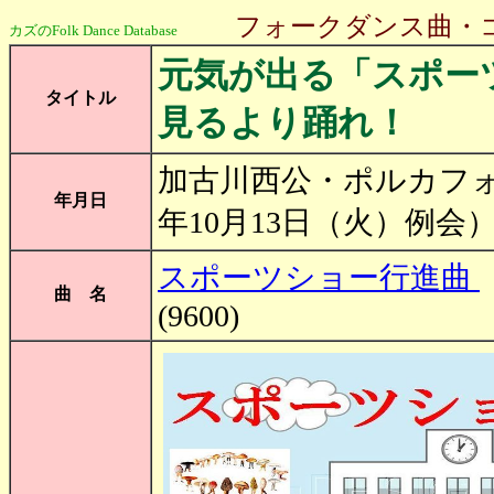
フォークダンス曲・
カズのFolk Dance Database
元気が出る「スポー
タイトル
見るより踊れ！
加古川西公・ポルカフォ
年月日
年10月13日（火
スポーツショー行進曲
曲 名
(9600)