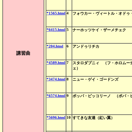
*1565.html
4
フォウカー・ヴィートル・オドゥ
*6415.html
5
ナーホッツケイ・ザーメチェク
*204.html
6
アンドゥリチカ
講習曲
*4589.html
7
スタロダブニィ （フ・ホロムー
ェ）
*3474.html
8
ニュー・ゲイ・ゴードンズ
*6574.html
9
ポッパ・ピッコリーノ （ポパ・
*5696.html
10
すてきな友達（紅い翼）