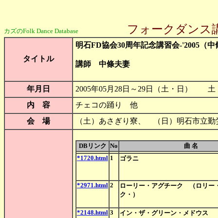
フォークダンス
カズのFolk Dance Database
明石FD協会30周年記念講習会-'2005（中條夫妻-
タイトル
講師 中條夫妻
年月日
2005年05月28日～29日（土・日） 土 1
内 容
チェコの踊り 他
会 場
（土）あさぎり寮、 （日）明石市
DBリンク
No
曲 名
*1720.html
1
ゴラニ
*2971.html
2
ローリー・アグチーク （ロリー
ク・）
*2148.html
3
イン・ザ・グリーン・メドウス