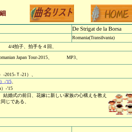
細
De Strigat de la Borsa
Romania(Transilvania)
 4/4拍子、拍手を４回、
anian Japan Tour-2015、 MP3、
-2015-Ｔ-21）、
-'15
、
）-'15
踊り、 結婚式の前日、花嫁に新しい家族の心構えを教え
楽は同じである、