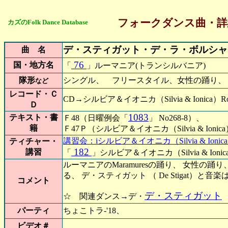
フォークダンス曲・詳
カズのFolk Dance Database
デ・スティガット・デ・ラ・ボルシャ
曲 名
76
国・地方名
「
」ルーマニア(トランシルバニア)
隊形
シングル、 フリースタイル、女性の踊り、
など
レコード・Ｃ
CD→シルビア＆イオニカ（Silvia & Ionica）Rom
Ｄ
1083
テキスト・書
Ｆ48（日曜例会「
」 No268-8）、
籍
Ｆ47Ｐ（シルビア＆イオニカ（Silvia & Ionica）
講習会：iシルビア＆イオニカ（Silvia & Ionica）
ティチャー・
182
講習
「
」シルビア＆イオニカ（Silvia & Ionica
ルーマニアのMaramuresの踊り、 女性の
る、 デ・スティガット （ De Stigat）と音
コメント
デ・スティガット
☆ 関連ダンス→デ・
パーティ
ちょこトラ-'18、
ビデオ＃