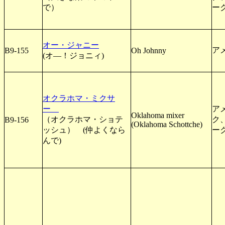
で）
ー
オー・ジャニー
ア
B9-155
Oh Johnny
(オ―！ジョニィ)
オクラホマ・ミクサ
ー
ア
Oklahoma mixer
（オクラホマ・ショテ
ク
B9-156
(Oklahoma Schottche)
ッシュ） (仲よくなら
ー
んで)