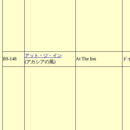
アット・ジ・イン
B9-148
At The Inn
ド
(アカシアの風)