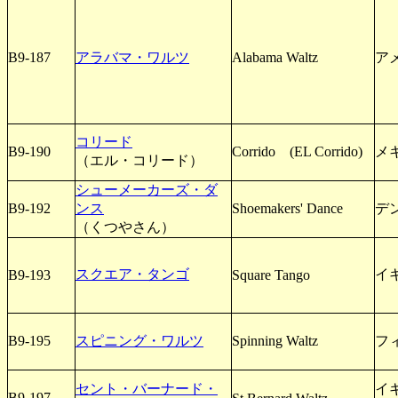
B9-187
アラバマ・ワルツ
Alabama Waltz
アメ
コリード
B9-190
Corrido (EL Corrido)
メ
（エル・コリード）
シューメーカーズ・ダ
B9-192
ンス
Shoemakers' Dance
デ
（くつやさん）
スクエア・タンゴ
イ
B9-193
Square Tango
B9-195
スピニング・ワルツ
Spinning Waltz
フ
セント・バーナード・
イ
B9-197、