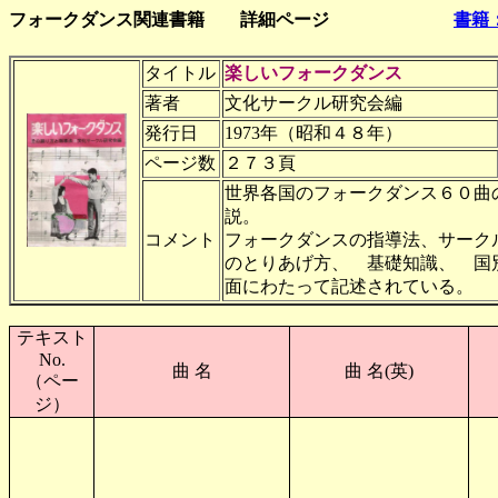
フォークダンス関連書籍 詳細ページ
書籍
タイトル
楽しいフォークダンス
著者
文化サークル研究会編
発行日
1973年（昭和４８年）
ページ数
２７３頁
世界各国のフォークダンス６０曲
説。
コメント
フォークダンスの指導法、サーク
のとりあげ方、 基礎知識、 国
面にわたって記述されている。
テキスト
No.
曲 名
曲 名(英)
（ペー
ジ）