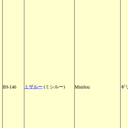
ミザルー
(ミシルー)
ギ
B9-146
Misirlou