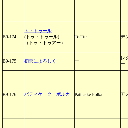
ト・トゥール
B9-174
(トゥ・トゥール)
To Tur
デ
（トゥ・トゥアー）
レク
B9-175
初恋によろしく
ー
ー
パティケーク・ポルカ
ア
B9-176
Patticake Polka