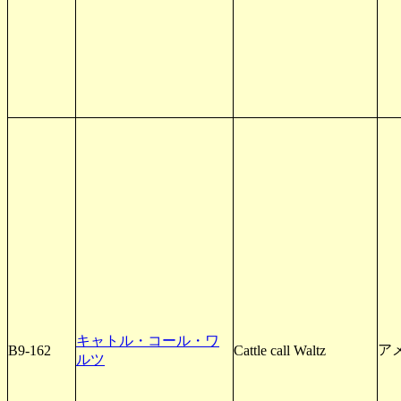
キャトル・コール・ワ
ア
B9-162
Cattle call Waltz
ルツ