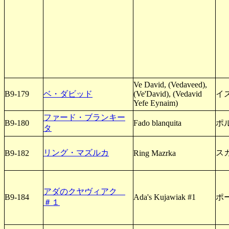
Ve David, (Vedaveed),
B9-179
ベ・ダビッド
(Ve'David), (Vedavid
イ
Yefe Eynaim)
ファード・ブランキー
B9-180
Fado blanquita
ポ
タ
リング・マズルカ
ス
B9-182
Ring Mazrka
アダのクヤヴィアク
B9-184
Ada's Kujawiak #1
ポ
＃１