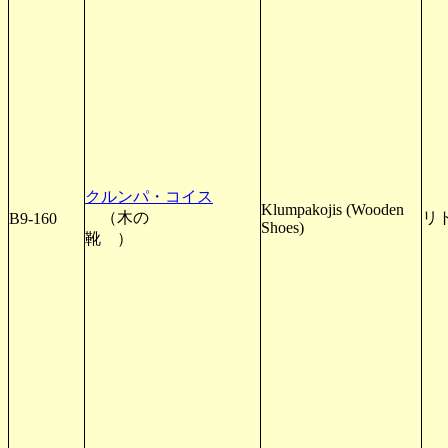
クルンパ・コイス
Klumpakojis (Wooden
（木の
リ
B9-160
Shoes)
靴 ）