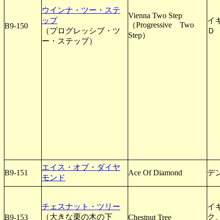
ウインナ・ツー・ステ
Vienna Two Step
ップ
イギ
（Progressive Two
B9-150
（プログレッシブ・ツ
Ｄ
Step）
ー・ステップ）
エイス・オブ・ダイヤ
B9-151
Ace Of Diamond
デ
モンド
チェスナット・ツリー
イ
（大きな栗の木の下
ク
B9-153
Chestnut Tree