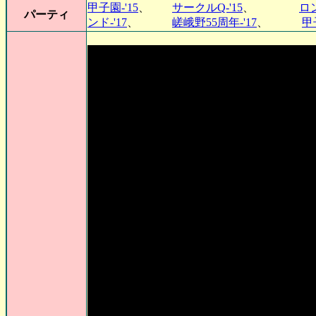
甲子園-'15
、
サークルQ-'15
、
ロン
パーティ
ンド-'17
、
嵯峨野55周年-'17
、
甲