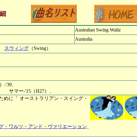
細
Australian Swing Waltz
Australia
、
スウィング
（Swing）
、
dy）-'39、
2、 サマー-'15（H27）、
ために「 オーストラリアン・スイング・
グ・ワルツ・アンド・ヴァリエーション
、