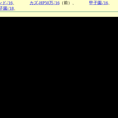
ド-'16
、
カズ-HP50万-'16
（前）、
甲子園-'16
子園-'18
、