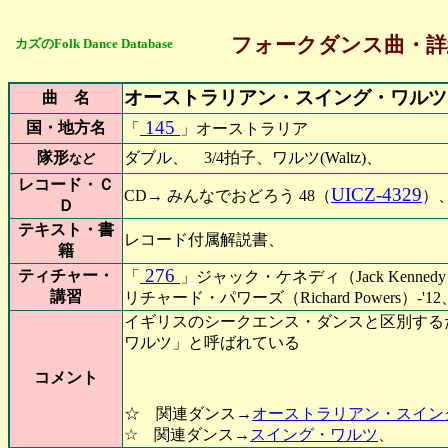
フォークダンス曲・詳
カズのFolk Dance Database
オーストラリアン・スイング・ワルツ
曲 名
145
国・地方名
「
」オーストラリア
隊形
ダブル、 3/4拍子、ワルツ(Waltz)
など
レコード・Ｃ
UICZ-4329
CD→ みんなでおどろう 48（
）
Ｄ
テキスト・書
レコード付属解説書、
籍
276
ティチャー・
「
」ジャック・ケネディ（Jack Kenne
講習
リチャード・パワーズ（Richard Powers）-'1
イギリスのシークエンス・ダンスと区別する
ワルツ」と呼ばれている
コメント
☆ 関連ダンス→
オーストラリアン・スイン
☆ 関連ダンス→
スイング・ワルツ
、