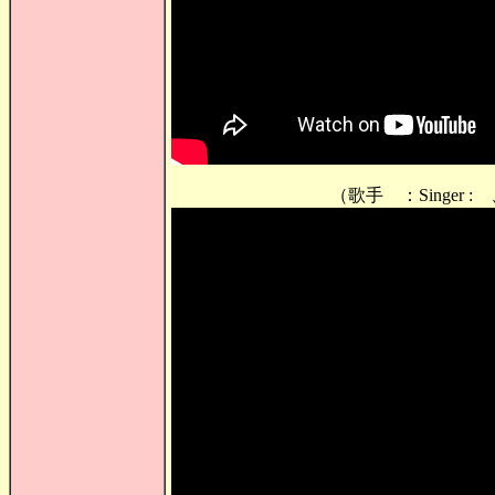
（歌手 ：Singer : 、Micha