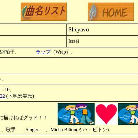
Sheyavo
Israel
z)、 3/4拍子、
ラップ
（Wrap）、
-16ｐ、
）-'10、
22
(下地宏美氏)
いに描ければグッド！！
、歌手 ：Singer : 、Micha Bitton(ミハ・ビトン)