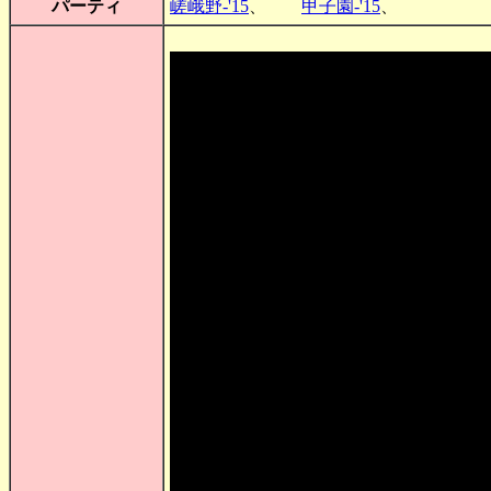
パーティ
嵯峨野-'15
、
甲子園-'15
、