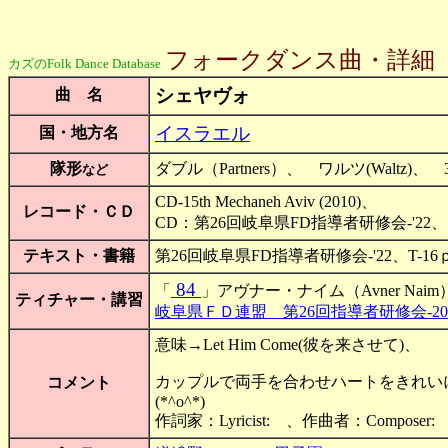
フォークダンス曲・詳細
カズのFolk Dance Database
シェヤヴォ
曲 名
イスラエル
国・地方名
隊形
ダブル（Partners）、 ワルツ(Walt
など
CD-15th Mechaneh Aviv (2010)、
レコード・ＣＤ
CD：第26回岐阜県FD指導者研修会-'22、
テキスト・書籍
第26回岐阜県FD指導者研修会-'22、T
84
「
」アヴナー・ナイム（Avner Naim
ティチャー・講習
岐阜県ＦＤ連盟 第26回指導者研修会-20
意味→Let Him Come(彼を来させて)、
カップルで両手を合わせハートをきれ
コメント
(*^o^*)
作詞家：Lyricist: 、作曲者：Composer: 