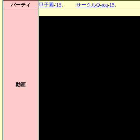
パーティ
甲子園-'15
、
サークルQ-req-15
動画