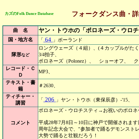
フォークダンス曲・詳
カズのFolk Dance Database
ヤン・トウホの「ポロネーズ・ウロチ
曲 名
64
国・地方名
「
」ポーランド
ロングウェーズ（４組）、(４カップルがた
隊形
3/4拍子、
など
ポロネーズ（Polonez）、 ショーオ
レコード・Ｃ
MP3、
Ｄ
テキスト・書
＃2630、
籍
ティチャー・
206
「
」ヤン・トウホ（東保辰彦）-'15、
講習
ポロネーズ・ウロチスティ→お祝いのポロネ
平成28年7月8日～10日に神戸で開催されま
コメント
周年記念大会で、"参加者で踊るデモンストレ
大勢で踊ると壮観だろう！