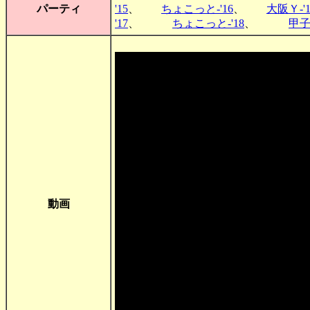
パーティ
'15
、
ちょこっと-'16
、
大阪Ｙ-'1
'17
、
ちょこっと-'18
、
甲子園
動画