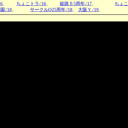
6
、
ちょこトラ-'16
、
姫路５5周年-'17
、
ちょこ
-'18
、
サークルQ25周年-'18
、
大阪Ｙ-'19
、