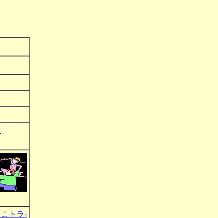
ス
こトラ-