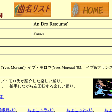
細
An Dro Retourne'
France
es Moreau)), イブ・モロウ(Yves Moreau)-'03、 イブ&フラン
Partyでイブ・モロ氏が紹介した楽しい踊り。
）、 拍手しながら左回転する楽しい踊り、
ネ
嵯峨野-'10
、
ちょこトラ-'10
、
ちょこっと-'15
、
ちょ