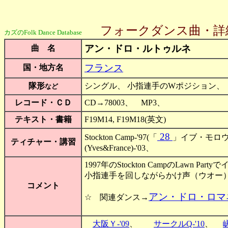
フォークダンス曲・詳
カズのFolk Dance Database
アン・ドロ・ルトゥルネ
曲 名
フランス
国・地方名
隊形
シングル、 小指連手のWポジション、
など
レコード・ＣＤ
CD→78003、 MP3、
テキスト・書籍
F19M14, F19M18(英文)
28
Stockton Camp-'97(「
」イブ・モロウ(Yv
ティチャー・講習
(Yves&France)-'03、
1997年のStockton CampのLawn 
小指連手を回しながらかけ声（ウオー
コメント
アン・ドロ・ロマ
☆ 関連ダンス→
大阪Ｙ-'09
、
サークルQ-'10
、