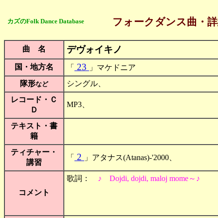
フォークダンス曲・詳
カズのFolk Dance Database
デヴォイキノ
曲 名
23
国・地方名
「
」マケドニア
隊形
シングル、
など
レコード・Ｃ
MP3、
Ｄ
テキスト・書
籍
ティチャー・
2
「
」アタナス(Atanas)-'2000、
講習
歌詞：
♪ Dojdi, dojdi, maloj mome～♪
コメント