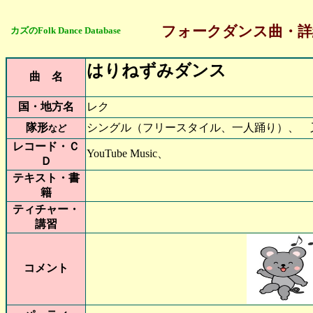
フォークダンス曲・詳
カズのFolk Dance Database
はりねずみダンス
曲 名
国・地方名
レク
隊形
シングル（フリースタイル、一人踊り）、 
など
レコード・Ｃ
YouTube Music、
Ｄ
テキスト・書
籍
ティチャー・
講習
コメント