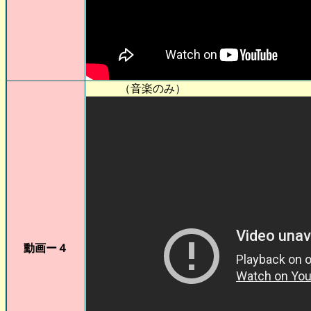
（音楽のみ）
動画ー４