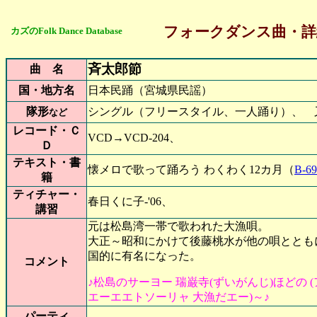
フォークダンス曲・詳
カズのFolk Dance Database
斉太郎節
曲 名
国・地方名
日本民踊（宮城県民謡）
隊形
シングル（フリースタイル、一人踊り）
など
レコード・Ｃ
VCD→VCD-204、
Ｄ
テキスト・書
懐メロで歌って踊ろう わくわく12カ月（
B-69
籍
ティチャー・
春日くに子-'06、
講習
元は松島湾一帯で歌われた大漁唄。
大正～昭和にかけて後藤桃水が他の唄ととも
国的に有名になった。
コメント
♪松島のサーヨー 瑞巌寺(ずいがんじ)ほどの (
エーエエトソーリャ 大漁だエー)～♪
パーティ