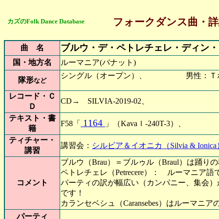
フォークダンス曲・詳
カズのFolk Dance Database
ブルウ・デ・ペトレチェレ・ディン・
曲 名
国・地方名
ルーマニア(バナット)
シングル（オープン）、 男性：Ｔポジ
隊形
など
レコード・Ｃ
CD→ SILVIA-2019-02、
Ｄ
テキスト・書
1164
F58「
」（Kavaｌ-240T-3）、
籍
ティチャー・
講習会：
シルビア＆イオニカ（Silvia & Ionica）
講習
ブルウ（Brau）＝ブルゥル（Braul）は踊
ペトレチェレ（Petrecere）： ルーマニア
コメント
パーティの訳が幅広い（カンパニー、集会）
です！
カランセベシュ（Caransebes）はルーマニ
パーティ