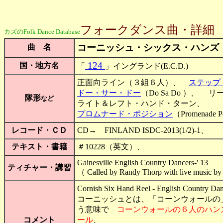
フォークダンス曲・詳細
カズのFolk Dance Database
コーニッシュ・シックス・ハンズ
曲 名
124
国・地方名
「
」イングランド(E.C.D.)
正面向ライン（３組６人）、
ステップ
ドー・サー・ドー
（Do Sa Do ）、 リ
隊形
など
ライト＆レフト・ハンド・ターン
プロムナード・ポジション
（Promenad
レコード・ＣＤ
CD→ FINLAND ISDC-2013(1/2)-1
テキスト・書籍
＃10228（英文）、
Gainesville English Country Dancers-' 13
ティチャー・講習
（ Called by Randy Thorp with live
Cornish Six Hand Reel - English Country D
コーニッシュとは、「コーンウォールの
う意味で
コーンウォールの６人のハン
コメント
ール
、