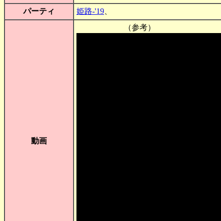
パーティ
姫路-'19
、
（参考）
動画