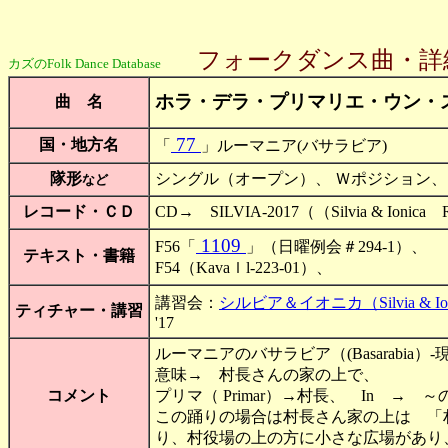
フォークダンス曲・詳
カズのFolk Dance Database
ホラ・デラ・プリマリエ・ウン・
曲 名
77
国・地方名
「
」ルーマニア(バサラビア)
隊形
シングル（オープン）、 Ｗポジション、
など
レコード・ＣＤ
CD→ SILVIA-2017（（Silvia & Ionica
1109
F56「
」（日曜例会＃294-1）、
テキスト・書籍
F54（Kavaｌl-223-01）、
講習会：
シルビア＆イオニカ（Silvia & Ioni
ティチャー・講習
'17
ルーマニアのバサラビア（(Basarabia
意味→ 村長さんの家の上で、
コメント
プリマ（ Primar）→村長、 In → 
この踊りの場合は村長さん家の上は 「
り、村役場の上の方に小さな広場があり