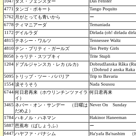
1047
Das Fenster
ダス・フェンスター
4771
Tango Poquito
タンゴ・ポキート
5762
月がとっても青いから
ー
6778
Temaniada
ティマニアーダ
1172
Dirlada (oh! dirlada dir
デイルラダ
4815
Tennessee Waltz
テネシー・ワルツ
4810
Ten Pretty Girls
テン・プリティ・ガールズ
8058
Trite Stupli
トゥリテ・スツプキィ
1204
Dobrudžanska Râka (Ru
ドブルジャンスカ・レカ (ルカ)
（Dobrudｚanska Raka
5095
Trip to Bavaria
トリップ・ツー・ババリア
1554
Nada Sousou
涙そうそう
6744
何日君再来（ホウリンチンツァイラ
何日君再来
イ）
3465
Never On Sunday
ネバー・オン・サンデー （日曜は
だめよ）
1784
Hakinor Haneeman
ハキノル・ハネマン
5887
芭蕉布（ばしょうふ）
ー
6447
ハヤファ・バナシム
Ha'yafa Ba'nashim （