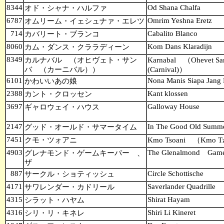
8344
Od Shana Chalfa
オド・シャナ・ハルファ
6787
Omrim Yeshna Eretz
オムリーム・イェシュナァ・エレツ
714
Cabalito Blanco
カバリート・ブランコ
8060
Kom Dans Klaradijn
カム・ダンス・クララディーン
8349
カルナバル （オヒヴェト・サン
Karnabal （Ohevet S
バ （カーニバル））
(Carnival)）
6101
Nona Manis Siapa Jang 
かわいいあの娘
2388
Kant klossen
カント・クロッセン
3697
Galloway House
ギャロウェイ・ハウス
2147
In The Good Old Summ
グッド・オールド・サマータイム
7451
クモ・ツォアニ
Kmo Tsoani （Kmo T
4903
The Glenalmond Game
グレナモンド・ゲームキーパー 、
ザ
887
Circle Schottische
サークル・ショティッシュ
4171
Saverlander Quadrille
サワレンダー・カドリール
4315
Shirat Hayam
シラット・ハヤム
4316
Shiri Li Kineret
シリ・リ・キネレ