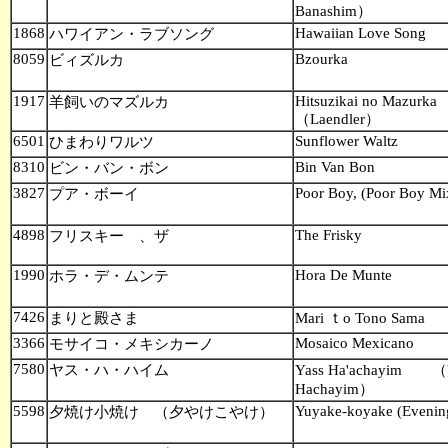
Banashim）
1868
Hawaiian Love Song
ハワイアン・ラブソング
8059
Bzourka
ビィズルカ
1917
Hitsuzikai no Mazurk
羊飼いのマズルカ
（Laendler）
6501
Sunflower Waltz
ひまわりワルツ
8310
Bin Van Bon
ビン・バン・ボン
3827
Poor Boy, (Poor Boy Mi
プア・ボーイ
4898
The Frisky
フリスキー 、ザ
1990
Hora De Munte
ホラ・デ・ムンテ
7426
まりと殿さま
Mari ｔo Tono Sama
3366
Mosaico Mexicano
モサイコ・メキシカーノ
7580
ヤス・ハ・ハイム
Yass Ha'achayim （
Hachayim）
5598
Yuyake-koyake (Evenin
夕焼け小焼け （夕やけこやけ）