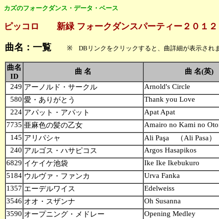
カズのフォークダンス・データ・ベース
ピッコロ 新緑 フォークダンスパーティー２０１２
曲名：一覧
※ DBリンクをクリックすると、曲詳細が表示され
曲名
曲 名
曲 名(英)
ID
249
Arnold's Circle
アーノルド・サークル
580
Thank you Love
愛・ありがとう
224
Apat Apat
アパット・アパット
7735
Amairo no Kami no Ot
亜麻色の髪の乙女
145
アリパシャ
Ali Paşa （Ali Pasa）
240
Argos Hasapikos
アルゴス・ハサピコス
6829
Ike Ike Ikebukuro
イケイケ池袋
5184
Urva Fanka
ウルヴァ・ファンカ
1357
Edelweiss
エーデルワイス
3546
Oh Susanna
オオ・スザンナ
3590
Opening Medley
オープニング・メドレー