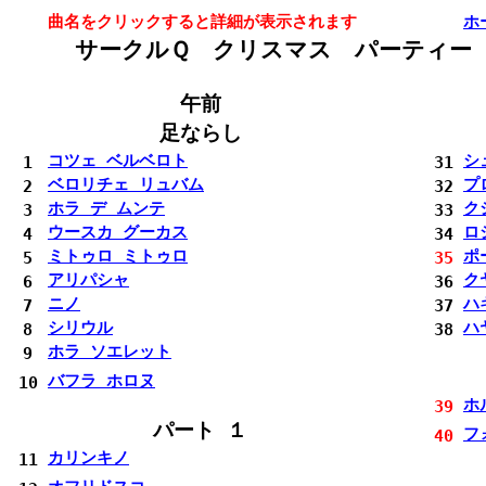
曲名をクリックすると詳細が表示されます
ホ
サークルＱ クリスマス パーテ
午前
足
ならし
コツェ ベルベロト
シ
1
31
ベロリチェ リュバム
プ
2
32
ホラ デ ムンテ
ク
3
33
ウースカ グーカス
ロ
4
34
ミトゥロ ミトゥロ
ポ
5
35
アリパシャ
ク
6
36
ニノ
ハ
7
37
シリウル
ハ
8
38
ホラ ソエレット
9
バフラ ホロヌ
10
ホ
39
パート １
フ
40
カリンキノ
11