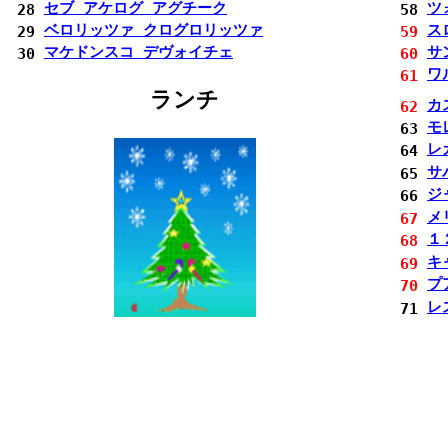
セブ アケログ アグチーク
ツ
28
58
ベロリッツァ クログロリッツァ
ス
29
59
マケドンスコ デヴォイチェ
サ
30
60
ワ
61
ランチ
カ
62
モ
63
レ
64
サ
65
ジ
66
メ
67
１
68
キ
69
プ
70
レ
71