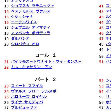
オフリドスコ
12
ショプスカ ラチニッツァ
ス
13
41
ベスデモルス ヴァルス
マ
14
42
ケショシャナ
ル
15
43
エーデルワイス
ダ
16
44
シェブエル アドマティ
コ
17
45
ママペンカ ポガディラ
ク
18
46
ダルバシア
チ
19
47
シロバチコ オロ
バ
20
48
ト
49
コール １
イ
50
バイラモス～トウナイト・ウィ・ダンス～
ハ
21
51
ミス キャサリン アン
22
パート ２
シ
52
スィート スマイル
ス
23
53
ヴァルス フロー デルスボ
イ
24
54
ポロネーズ ロイヤル
リ
25
55
ライナ サモディバ
ホ
26
56
ブルピュッツァ
カ
27
57