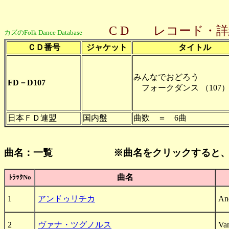
C D レコード・詳
カズのFolk Dance Database
ＣＤ番号
ジャケット
タイトル
みんなでおどろう
FD－D107
フォークダンス （107
日本ＦＤ連盟
国内盤
曲数 ＝ 6曲
曲名：一覧 ※
曲名をクリック
すると
曲名
ﾄﾗｯｸNo
1
アンドゥリチカ
An
2
ヴァナ・ツグノルス
Va