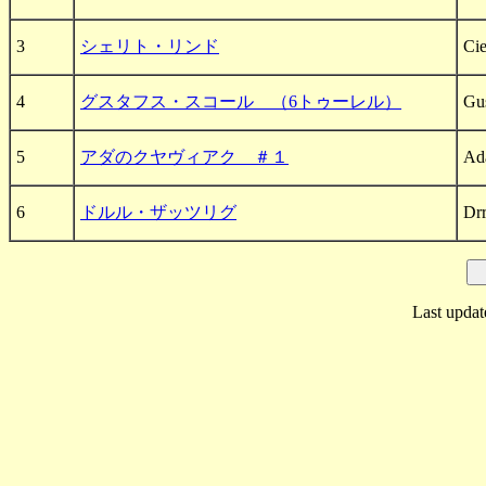
3
シェリト・リンド
Cie
4
グスタフス・スコール （6トゥーレル）
Gu
5
アダのクヤヴィアク ＃１
Ad
6
ドルル・ザッツリグ
Drr
Last updat